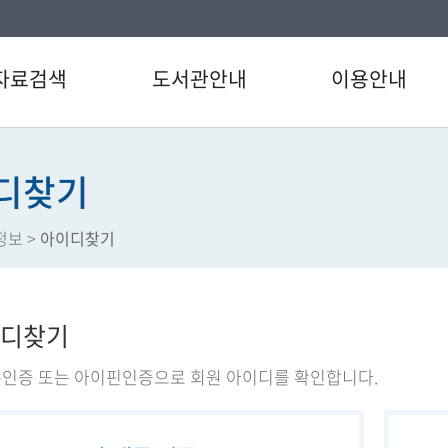
자료검색
도서관안내
이용안내
검색
인사말
이용시간/휴관일
/CD검색
연혁
회원가입
디찾기
별검색
강남구도서관 현황
도서대출/반납/예약
정보
>
아이디찾기
자료검색
도서관운영법규
상호대차서비스
베스트
도서관이용헌장
정보서비스
서관 인기도서
강남구 도서관통계
강남 사서이야기
디찾기
도서신청
장서/대출데이터
도서관 카드뉴스
인증 또는 아이핀인증으로 회원 아이디를 확인합니다.