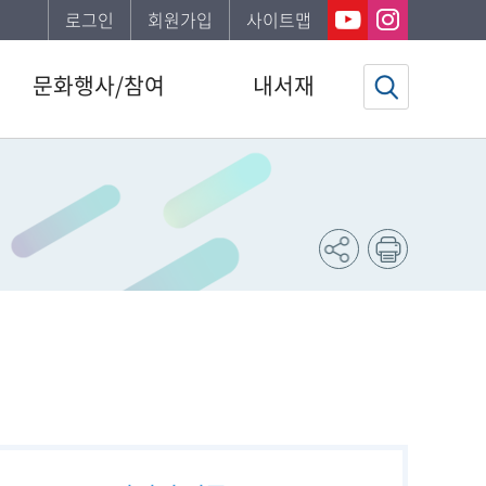
로그인
회원가입
사이트맵
문화행사/참여
내서재
도서관일정
기본정보
문화행사
도서이용정보
공지사항
관심자료목록
자주하는질문
희망도서신청조회
신청서비스안내
문화행사신청조회
강남구 한 책 읽기
도서추천서비스
북스타트
동네서점에 보물있다