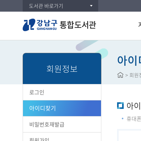
도서관 바로가기
통합도서관
통합
DVD
아이
회원정보
주제
>
회원
신착
대출
로그인
공공도
아이
희망
아이디찾기
휴대폰
비밀번호재발급
회원가입