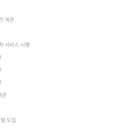
관 개관
차 서비스 시행
관
관
관
개관
템 도입