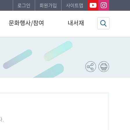
로그인
회원가입
사이트맵
문화행사/참여
내서재
도서관일정
기본정보
문화행사
도서이용정보
공지사항
관심자료목록
자주하는질문
희망도서신청조회
신청서비스안내
문화행사신청조회
강남구 한 책 읽기
도서추천서비스
북스타트
동네서점에 보물있다
.