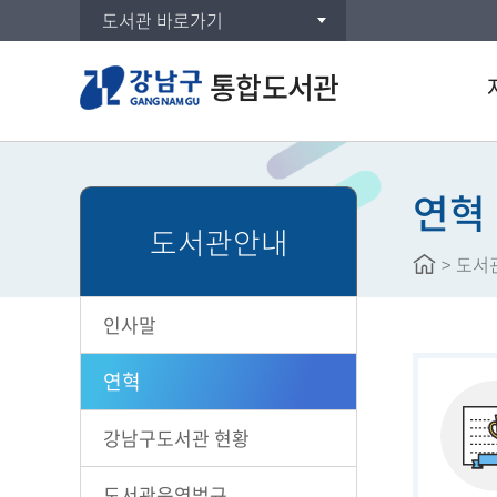
도서관 바로가기
통합도서관
통합
DVD
연혁
도서관안내
주제
>
도서
신착
대출
인사말
공공도
희망
연혁
강남구도서관 현황
도서관운영법규