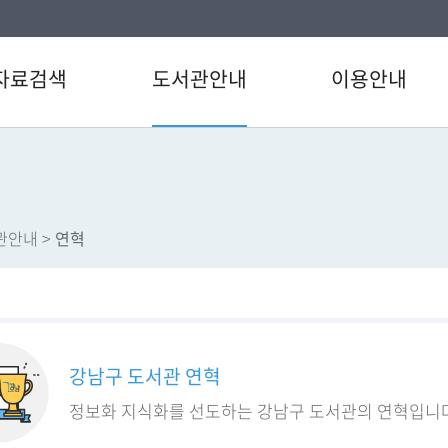
자료검색
도서관안내
이용안내
검색
인사말
이용시간/휴관일
/CD검색
연혁
회원가입
별검색
강남구도서관 현황
도서대출/반납/예약
관안내
>
연혁
자료검색
도서관운영법규
상호대차서비스
베스트
도서관이용헌장
정보서비스
서관 인기도서
강남구 도서관통계
강남 사서이야기
도서신청
장서/대출데이터
도서관 카드뉴스
강남구 도서관 연혁
정보화 지식화를 선도하는 강남구 도서관의 연혁입니다