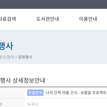
자료검색
도서관안내
이용안내
검색
인사말
이용시간/휴관일
/CD검색
연혁
회원가입
행사
별검색
강남구도서관 현황
도서대출/반납/예약
행사/참여
>
문화행사
자료검색
도서관운영법규
상호대차서비스
베스트
도서관이용헌장
정보서비스
서관 인기도서
강남구 도서관통계
강남 사서이야기
행사 상세정보안내
도서신청
장서/대출데이터
도서관 카드뉴스
못골한옥
나의 단짝 여름 간식 - 보름달 프로젝트
분
누구나