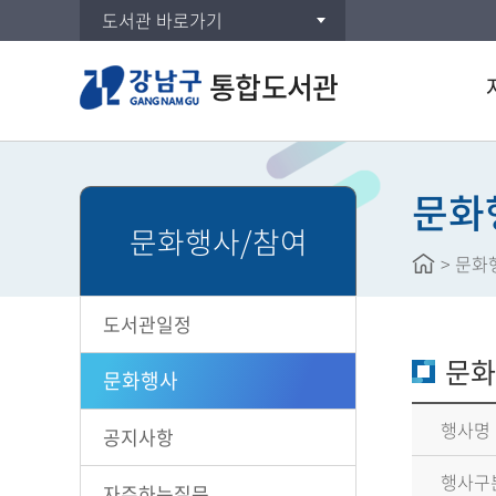
도서관 바로가기
통합도서관
통합
DVD
문화
문화행사/참여
주제
>
문화
신착
대출
도서관일정
공공도
문화
희망
문화행사
행사명
공지사항
행사구
자주하는질문