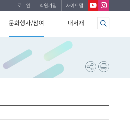
로그인
회원가입
사이트맵
문화행사/참여
내서재
도서관일정
기본정보
문화행사
도서이용정보
공지사항
관심자료목록
자주하는질문
희망도서신청조회
신청서비스안내
문화행사신청조회
강남구 한 책 읽기
도서추천서비스
북스타트
동네서점에 보물있다