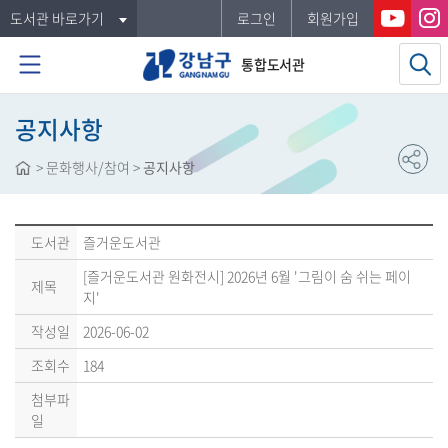
도서관 바로가기
로그인
회원가입
통합도서관
공지사항
>
문화행사/참여
>
공지사항
도서관
즐거운도서관
[즐거운도서관 원화전시] 2026년 6월 '그림이 숨 쉬는 페이
제목
지'
작성일
2026-06-02
조회수
184
첨부파
일