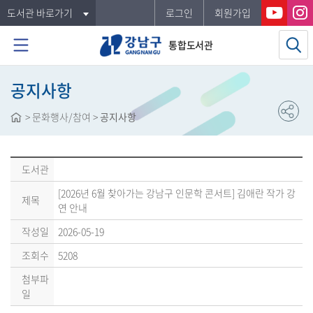
도서관 바로가기
로그인
회원가입
통합도서관
공지사항
>
문화행사/참여
>
공지사항
도서관
[2026년 6월 찾아가는 강남구 인문학 콘서트] 김애란 작가 강
제목
연 안내
작성일
2026-05-19
조회수
5208
첨부파
일