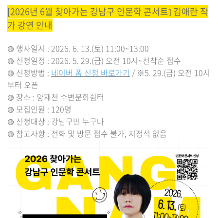
[2026년 6월 찾아가는 강남구 인문학 콘서트] 김애란 작
가 강연 안내
행사일시 : 2026. 6. 13.(토) 11:00~13:00
🟡
신청일정 : 2026. 5. 29.(금) 오전 10시~선착순 접수
🟡
신청방법 :
네이버 폼 신청 바로가기
/ ※5. 29.(금) 오전 10시
🟡
부터 오픈
장소 : 양재천 수변문화쉼터
🟡
모집인원 : 120명
🟡
신청대상 : 강남구민 누구나
🟡
참고사항 : 전화 및 방문 접수 불가, 지정석 없음
🟡