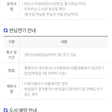
유의사
비도서 자료(DVD) 타관반납 불가(파손우려)
항
타관반납 도서관 휴관일 확인
(휴관일 반납함 투입시 익일 반납처리)
반납연기 안내
구분
내용
횟수 및
1회 반납예정일로부터 7일 연기 가능
기간
홈페이지 내서재>도서이용정보>대출현황에서 반납연기
방법
(반납예정일 7일 전부터 가능)
다른이용자가 대출예약한 경우
제한사
반납일이 경과했거나 반납일이 경과한 다른 연체도서가
항
있는 경우
도서 예약 안내