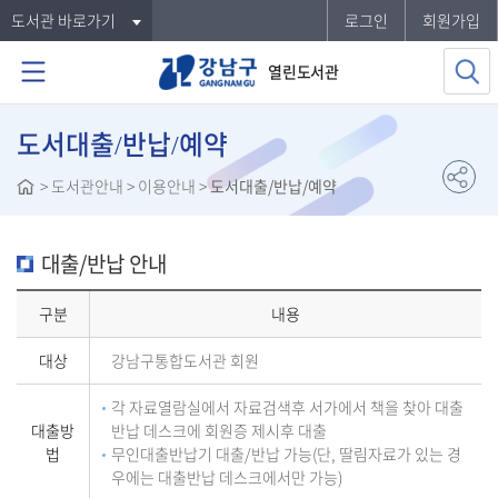
도서관 바로가기
로그인
회원가입
열린도서관
도서대출/반납/예약
>
도서관안내
> 이용안내 >
도서대출/반납/예약
대출/반납 안내
구분
내용
대상
강남구통합도서관 회원
각 자료열람실에서 자료검색후 서가에서 책을 찾아 대출
대출방
반납 데스크에 회원증 제시후 대출
법
무인대출반납기 대출/반납 가능(단, 딸림자료가 있는 경
우에는 대출반납 데스크에서만 가능)