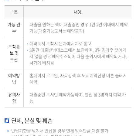
구분
내용
가능 권
대출을 원하는 책이 대출중인 경우 1인 2권 이내에서 예약
수
가능(대출가능도서는 예약불가)
예약도서 도착시 문자메시지로 통보
도착통
3일간 대출반납데스크에서 보관하며, 3일 경과후 찾아가
보 및
지 않을 경우 예약취소되어 다음 순위자에게 예약되거나,
보관
서가에 비치됨
예약방
홈페이지 로그인, 자료검색 후 도서예약신청 버튼 눌러서
법
예약
유의사
대출중인 도서만 예약가능하며, 한권 당 5명까지 예약 가
항
능
연체, 분실 및 훼손
반납기한을 넘겨서 반납할 경우 연체 일수만큼 대출 불가