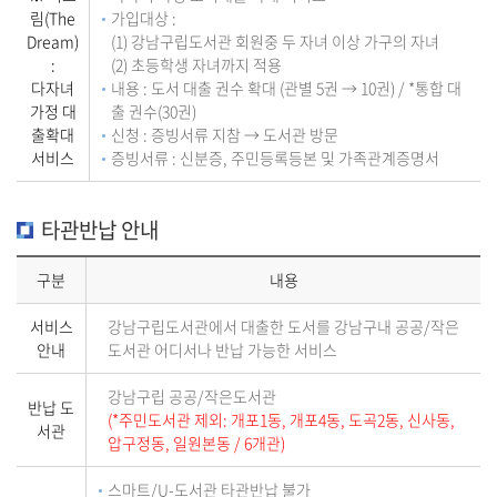
림(The
가입대상 :
Dream)
(1) 강남구립도서관 회원중 두 자녀 이상 가구의 자녀
:
(2) 초등학생 자녀까지 적용
다자녀
내용 : 도서 대출 권수 확대 (관별 5권 → 10권) / *통합 대
가정 대
출 권수(30권)
출확대
신청 : 증빙서류 지참 → 도서관 방문
서비스
증빙서류 : 신분증, 주민등록등본 및 가족관계증명서
타관반납 안내
구분
내용
서비스
강남구립도서관에서 대출한 도서를 강남구내 공공/작은
안내
도서관 어디서나 반납 가능한 서비스
강남구립 공공/작은도서관
반납 도
(*주민도서관 제외: 개포1동, 개포4동, 도곡2동, 신사동,
서관
압구정동, 일원본동 / 6개관)
스마트/U-도서관 타관반납 불가