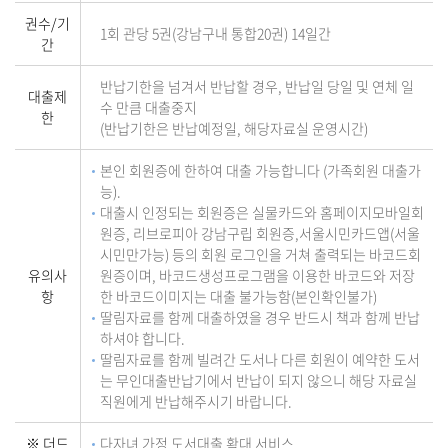
권수/기
1회 관당 5권(강남구내 통합20권) 14일간
간
반납기한을 넘겨서 반납할 경우, 반납일 당일 및 연체 일
대출제
수 만큼 대출중지
한
(반납기한은 반납예정일, 해당자료실 운영시간)
본인 회원증에 한하여 대출 가능합니다 (가족회원 대출가
능).
대출시 인정되는 회원증은 실물카드와 홈페이지모바일회
원증, 리브로피아 강남구립 회원증,서울시민카드앱(서울
시민만가능) 등의 회원 로그인을 거쳐 출력되는 바코드회
유의사
원증이며, 바코드생성프로그램을 이용한 바코드와 저장
항
한 바코드이미지는 대출 불가능함(본인확인불가)
딸림자료를 함께 대출하였을 경우 반드시 책과 함께 반납
하셔야 합니다.
딸림자료를 함께 빌려간 도서나 다른 회원이 예약한 도서
는 무인대출반납기에서 반납이 되지 않으니 해당 자료실
직원에게 반납해주시기 바랍니다.
※ 더드
다자녀 가정 도서대출 확대 서비스