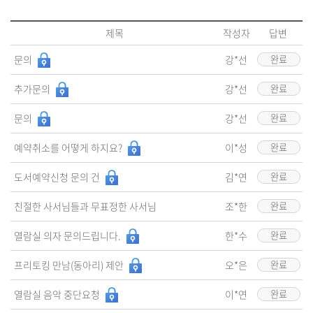
제목
작성자
답변
문의
강*선
완료
추가문의
강*선
완료
문의
강*선
완료
예약취소를 어떻게 하지요?
이*성
완료
도서예약신청 문의 건
김*연
완료
친절한 사서님들과 무표정한 사서님
조*한
완료
열람실 의자 문의드립니다.
한*수
완료
프리토킹 만남(동아리) 제안
오*은
완료
열람실 음악 중단요청
이*연
완료