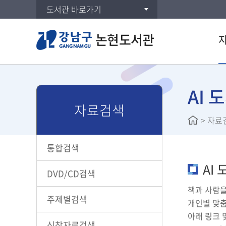
도서관 바로가기
논현도서관
통합검
DVD/
AI 
자료검색
주제별
>
자료
신착자
대출베
통합검색
공공도
AI
AI 도
DVD/CD검색
전자도
책과 사람을
U도서
주제별검색
개인별 맞춤
스마트
아래 링크 
신착자료검색