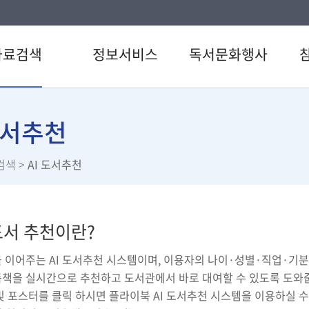
자료검색
정보서비스
독서문화행사
색
강남 북큐레이션
도서관일정
공지
CD검색
추천도서
문화행사신청
자주
도서추천
검색
책이음서비스
독서동아리
이용
검색
>
AI 도서추천
료검색
책바다서비스
자원
스트
책나래서비스
희망
서관 인기도서
원문정보서비스
설문
 도서 추천이란?
서추천
카드뉴스 모아보기
서관
교과연계서비스
 이어주는 AI 도서추천 시스템이며, 이용자의 나이·성별·직업·기
관
취/창업정보원
책을 실시간으로 추천하고 도서관에서 바로 대여할 수 있도록 도와
도서관
취업이야기
및 포스터를 클릭 하시면 플라이북 AI 도서추천 시스템을 이용하실 수