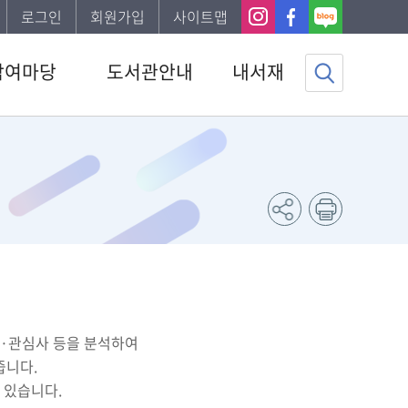
로그인
회원가입
사이트맵
참여마당
도서관안내
내서재
사항
도서관소개
기본정보
하는질문
이용안내
도서이용정보
자게시판
발간자료
관심자료목록
봉사신청
직원채용 공고
나의신청정보
도서신청
나의게시글
조사
도서추천서비스
분·관심사 등을 분석하여
줍니다.
 있습니다.