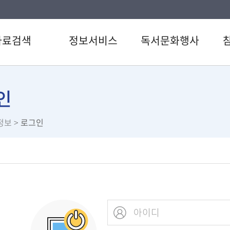
자료검색
정보서비스
독서문화행사
색
강남 북큐레이션
도서관일정
공지
CD검색
추천도서
문화행사신청
자주
인
검색
책이음서비스
독서동아리
이용
정보
>
로그인
료검색
책바다서비스
자원
스트
책나래서비스
희망
서관 인기도서
원문정보서비스
설문
서추천
카드뉴스 모아보기
서관
교과연계서비스
관
취/창업정보원
도서관
취업이야기