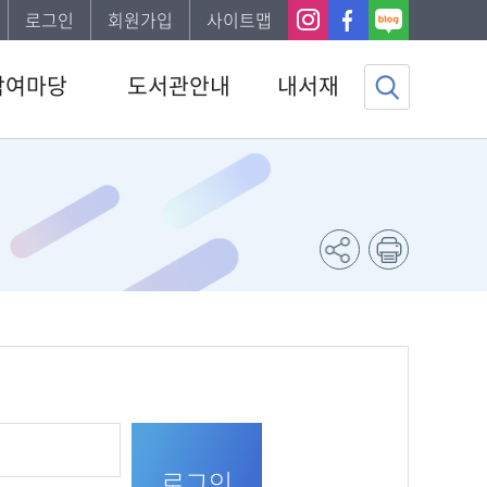
로그인
회원가입
사이트맵
참여마당
도서관안내
내서재
사항
도서관소개
기본정보
하는질문
이용안내
도서이용정보
자게시판
발간자료
관심자료목록
봉사신청
직원채용 공고
나의신청정보
도서신청
나의게시글
조사
도서추천서비스