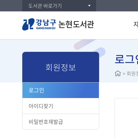
도서관 바로가기
논현도서관
통합검
DVD/
로그
회원정보
주제별
>
회원
신착자
대출베
로그인
공공도
AI 도
아이디찾기
전자도
U도서
비밀번호재발급
스마트