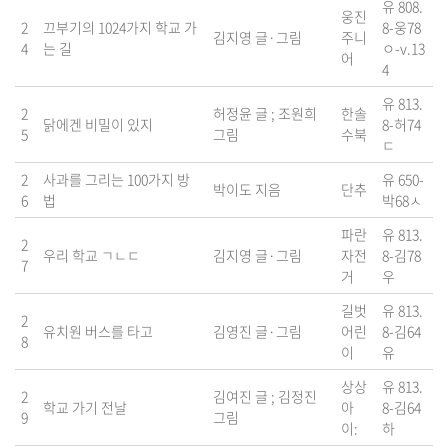
유 808.
웅진
2
끄부기의 1024가지 학교 가
8-웅78
김지영 글·그림
주니
4
는 길
ㅇ-v.13
어
4
유 813.
2
허정윤 글 ; 조원희
한솔
닭에겐 비밀이 있지
8-허74
5
그림
수북
ㄷ
2
사과를 그리는 100가지 방
유 650-
박이도 지음
단추
6
법
박68ㅅ
파란
유 813.
2
우리 학교 ㄱㄴㄷ
김지영 글·그림
자전
8-김78
7
거
우
길벗
유 813.
2
유치원 버스를 타고
김영진 글·그림
어린
8-김64
8
이
유
상상
유 813.
2
김여진 글 ; 김정진
학교 가기 전날
아
8-김64
9
그림
이:
하