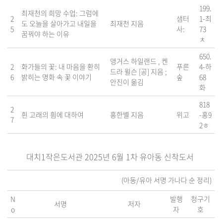
199.
최재천의 희망 수업: 그럼에
2
샘터
1-최
도 오늘을 살아가고 내일을
최재천 지음
5
사:
73
꿈꿔야 하는 이유
ㅊ
650.
앵거스 하일랜드 , 켄
2
화가들의 꽃: 내 마음을 환히
푸른
4-하
드라 윌슨 [공] 지음 ;
6
밝히는 명화 속 꽃 이야기
숲
68
안진이 옮김
화
818
2
흰 고래의 흼에 대하여
홍한별 지음
위고
-홍9
7
2ㅎ
대치1작은도서관 2025년 6월 1차 유아동 신착도서
(아동/유아 서명 가나다 순 정리)
N
발행
청구기
서명
저자
o
자
호