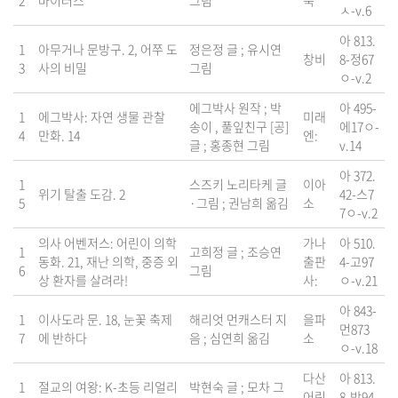
2
바이러스
그림
북
ㅅ-v.6
아 813.
1
아무거나 문방구. 2, 어쭈 도
정은정 글 ; 유시연
창비
8-정67
3
사의 비밀
그림
ㅇ-v.2
에그박사 원작 ; 박
아 495-
1
에그박사: 자연 생물 관찰
미래
송이 , 풀잎친구 [공]
에17ㅇ-
4
만화. 14
엔:
글 ; 홍종현 그림
v.14
아 372.
1
스즈키 노리타케 글
이아
위기 탈출 도감. 2
42-스7
5
·그림 ; 권남희 옮김
소
7ㅇ-v.2
의사 어벤저스: 어린이 의학
가나
아 510.
1
고희정 글 ; 조승연
동화. 21, 재난 의학, 중증 외
출판
4-고97
6
그림
상 환자를 살려라!
사:
ㅇ-v.21
아 843-
1
이사도라 문. 18, 눈꽃 축제
해리엇 먼캐스터 지
을파
먼873
7
에 반하다
음 ; 심연희 옮김
소
ㅇ-v.18
다산
아 813.
1
절교의 여왕: K-초등 리얼리
박현숙 글 ; 모차 그
어린
8-박94