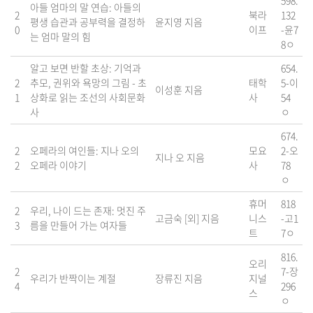
598.
아들 엄마의 말 연습: 아들의
2
북라
132
평생 습관과 공부력을 결정하
윤지영 지음
0
이프
-윤7
는 엄마 말의 힘
8ㅇ
알고 보면 반할 초상: 기억과
654.
2
추모, 권위와 욕망의 그림 - 초
태학
5-이
이성훈 지음
1
상화로 읽는 조선의 사회문화
사
54
사
ㅇ
674.
2
오페라의 여인들: 지나 오의
모요
2-오
지나 오 지음
2
오페라 이야기
사
78
ㅇ
휴머
818
2
우리, 나이 드는 존재: 멋진 주
고금숙 [외] 지음
니스
-고1
3
름을 만들어 가는 여자들
트
7ㅇ
816.
오리
2
7-장
우리가 반짝이는 계절
장류진 지음
지널
4
296
스
ㅇ