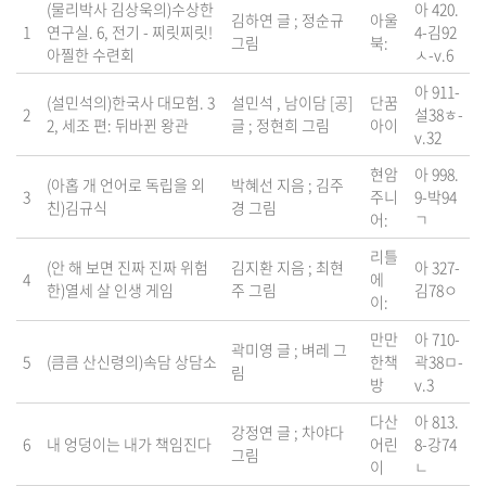
(물리박사 김상욱의)수상한
아 420.
김하연 글 ; 정순규
아울
1
연구실. 6, 전기 - 찌릿찌릿!
4-김92
그림
북:
아찔한 수련회
ㅅ-v.6
아 911-
(설민석의)한국사 대모험. 3
설민석 , 남이담 [공]
단꿈
2
설38ㅎ-
2, 세조 편: 뒤바뀐 왕관
글 ; 정현희 그림
아이
v.32
현암
아 998.
(아홉 개 언어로 독립을 외
박혜선 지음 ; 김주
3
주니
9-박94
친)김규식
경 그림
어:
ㄱ
리틀
(안 해 보면 진짜 진짜 위험
김지환 지음 ; 최현
아 327-
4
에
한)열세 살 인생 게임
주 그림
김78ㅇ
이:
만만
아 710-
곽미영 글 ; 벼레 그
5
(큼큼 산신령의)속담 상담소
한책
곽38ㅁ-
림
방
v.3
다산
아 813.
강정연 글 ; 차야다
6
내 엉덩이는 내가 책임진다
어린
8-강74
그림
이
ㄴ