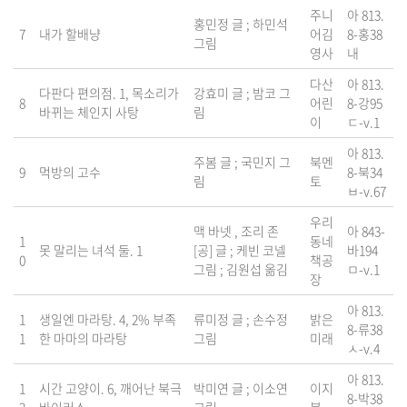
주니
아 813.
홍민정 글 ; 하민석
7
내가 할배냥
어김
8-홍38
그림
영사
내
다산
아 813.
다판다 편의점. 1, 목소리가
강효미 글 ; 밤코 그
8
어린
8-강95
바뀌는 체인지 사탕
림
이
ㄷ-v.1
아 813.
주봄 글 ; 국민지 그
북멘
9
먹방의 고수
8-북34
림
토
ㅂ-v.67
우리
맥 바넷 , 조리 존
아 843-
1
동네
못 말리는 녀석 둘. 1
[공] 글 ; 케빈 코넬
바194
0
책공
그림 ; 김원섭 옮김
ㅁ-v.1
장
아 813.
1
생일엔 마라탕. 4, 2% 부족
류미정 글 ; 손수정
밝은
8-류38
1
한 마마의 마라탕
그림
미래
ㅅ-v.4
아 813.
1
시간 고양이. 6, 깨어난 북극
박미연 글 ; 이소연
이지
8-박38