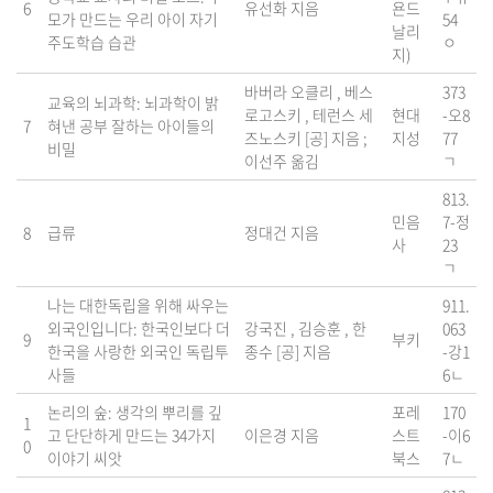
6
유선화 지음
욘드
모가 만드는 우리 아이 자기
54
날리
주도학습 습관
ㅇ
지)
바버라 오클리 , 베스
373
교육의 뇌과학: 뇌과학이 밝
로고스키 , 테런스 세
현대
-오8
7
혀낸 공부 잘하는 아이들의
즈노스키 [공] 지음 ;
지성
77
비밀
이선주 옮김
ㄱ
813.
민음
7-정
8
급류
정대건 지음
사
23
ㄱ
나는 대한독립을 위해 싸우는
911.
외국인입니다: 한국인보다 더
강국진 , 김승훈 , 한
063
9
부키
한국을 사랑한 외국인 독립투
종수 [공] 지음
-강1
사들
6ㄴ
논리의 숲: 생각의 뿌리를 깊
포레
170
1
고 단단하게 만드는 34가지
이은경 지음
스트
-이6
0
이야기 씨앗
북스
7ㄴ