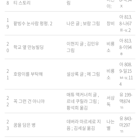
8
티 스토리
림
이:
ㅈ
아 813.
1
팥빙수 눈사람 펑펑. 2
나은 글 ; 보람 그림
창비
8-나67
9
ㅍ-v.2
아 813.
2
이현지 글 ; 김민우
비룡
학교 옆 만능빌딩
8-이94
0
그림
소
ㅎ
아 808.
2
비룡
9-일15
호랑이를 부탁해
설상록 글 ; 메 그림
1
소
ㅂ-v.11
4
매튜 맥커너히 글 ,
유 199-
2
서삼
꼭 그런 건 아니야
르네 쿠릴라 그림 ;
맥874
2
독
황석희 옮김
ㄲ
유 843-
2
데버라 마르세로 지
나는
꿈을 담은 병
마297
3
음 ; 김세실 옮김
별
ㄲ