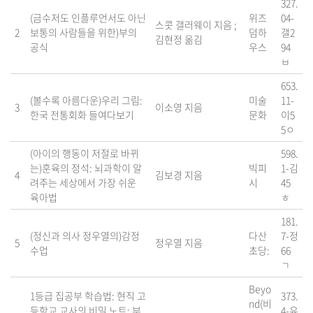
327.
(금수저도 인플루언서도 아닌
위즈
04-
스콧 갤러웨이 지음 ;
2
보통의 사람들을 위한)부의
덤하
갤2
김현정 옮김
공식
우스
94
ㅂ
653.
(볼수록 아름다운)우리 그림:
미술
11-
3
이소영 지음
한국 전통회화 들여다보기
문화
이5
5ㅇ
(아이의 행동이 저절로 바뀌
598.
는)훈육의 정석: 뇌과학이 알
빅피
1-김
4
김보경 지음
려주는 세상에서 가장 쉬운
시
45
육아법
ㅎ
181.
(정신과 의사 정우열의)감정
다산
7-정
5
정우열 지음
수업
초당:
66
ㄱ
Beyo
1등급 집공부 학습법: 현직 고
373.
nd(비
등학교 교사의 비밀 노트: 부
4-유