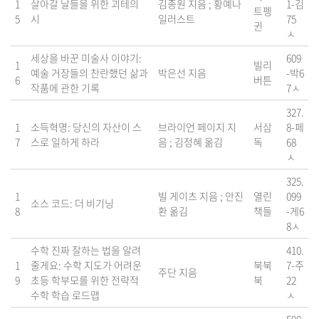
1
살아갈 날들을 위한 괴테의
김종원 지음 ; 황예나
1-김
트펭
5
시
일러스트
75
귄
ㅅ
세상을 바꾼 미술사 이야기:
609
1
빌리
예술 거장들의 찬란했던 삶과
박은선 지음
-박6
6
버튼
작품에 관한 기록
7ㅅ
327.
1
소득혁명: 당신의 자산이 스
브라이언 페이지 지
서삼
8-페
7
스로 일하게 하라
음 ; 김정혜 옮김
독
68
ㅅ
325.
1
빌 게이츠 지음 ; 안진
열린
099
소스 코드: 더 비기닝
8
환 옮김
책들
-게6
8ㅅ
수학 진짜 잘하는 법을 알려
410.
1
줄게요: 수학 지도가 어려운
북북
7-주
주단 지음
9
초등 학부모를 위한 전략적
북
22
수학 학습 로드맵
ㅅ