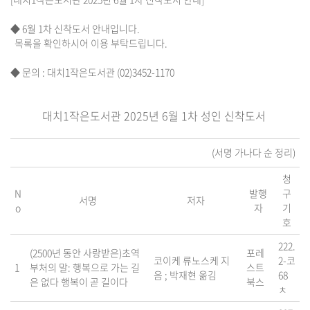
◆ 6월 1차 신착도서 안내입니다.
목록을 확인하시어 이용 부탁드립니다.
◆ 문의 : 대치1작은도서관 (02)3452-1170
대치1작은도서관 2025년 6월 1차 성인 신착도서
(서명 가나다 순 정리)
청
N
발행
구
서명
저자
o
자
기
호
222.
(2500년 동안 사랑받은)초역
포레
코이케 류노스케 지
2-코
1
부처의 말: 행복으로 가는 길
스트
음 ; 박재현 옮김
68
은 없다 행복이 곧 길이다
북스
ㅊ