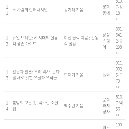
813.
1
문학
7-김
두 사람의 인터내셔널
김기태 지음
1
동네
18
ㄷ
331.
상상
541
1
듀얼 브레인: AI 시대의 실용
이선 몰릭 지음 ; 신동
스퀘
2-몰
2
적 생존 가이드
숙 옮김
어
298
ㄷ
911.
002
1
발굴과 발견: 우리 역사·문화
도재기 지음
눌와
5-도
3
를 새로 밝힌 유물과 유적들
73
ㅂ
813.
문학
1
봄밤의 모든 것: 백수린 소설
7-백
백수린 지음
과지
4
집
56
성사
ㅂ
199.
퍼스