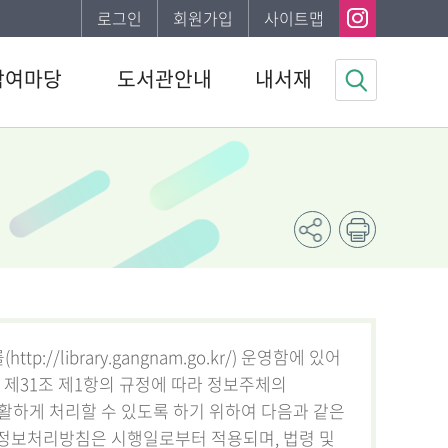
로그인
회원가입
사이트맵
참여마당
도서관안내
내서재
사항
도서관소개
기본정보
하는질문
이용안내
도서이용정보
자게시판
발간자료
관심자료목록
봉사신청
나의신청정보
조사
나의게시글
채용 공고
도서추천서비스
/library.gangnam.go.kr/) 운영함에 있어
제31조 제1항의 규정에 따라 정보주체의
활하게 처리할 수 있도록 하기 위하여 다음과 같은
정보처리방침은 시행일로부터 적용되며, 법령 및