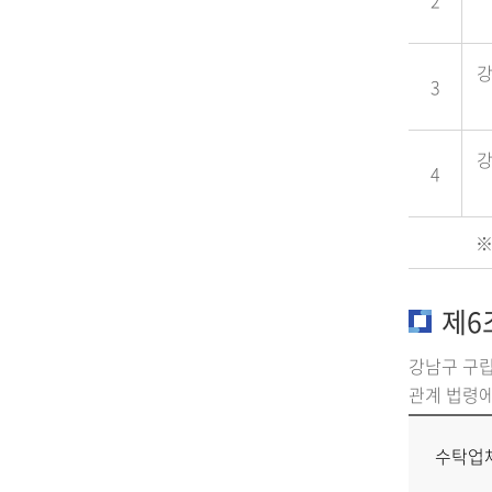
2
3
4
※
제6
강남구 구
관계 법령에
수탁업