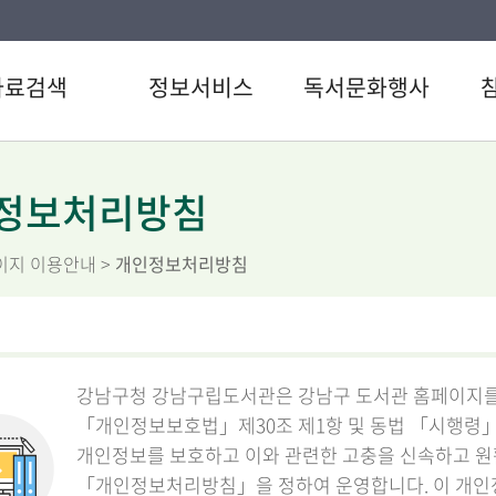
자료검색
정보서비스
독서문화행사
색
강남 북큐레이션
도서관일정
공지
검색
추천도서
문화행사
자주
정보처리방침
료검색
U도서관
이용
이지 이용안내
>
개인정보처리방침
스트
스마트도서관
자원
서관 인기도서
원문정보서비스
설문
서신청
삼성 북큐레이션
직원
강남구청 강남구립도서관은 강남구 도서관 홈페이지를(http:/
「개인정보보호법」제30조 제1항 및 동법 「시행령」
개인정보를 보호하고 이와 관련한 고충을 신속하고 원
「개인정보처리방침」을 정하여 운영합니다. 이 개인