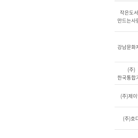
작은도
만드는사
강남문화
(주)
한국통합
(주)제
(주)호