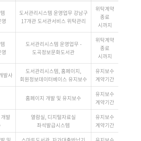
위탁계약
스템
도서관리시스템 운영업무 강남구
종료
운영
17개관 도서관서비스 위탁관리
시까지
위탁계약
스템
도서관리시스템 운영업무 -
종료
운영
도곡정보문화도서관
시까지
도서관리시스템, 홈페이지,
유지보수
개발사
회원정보데이터베이스 유지보수
계약기간
유지보수
홈페이지 개발 및 유지보수
계약기간
 개발
열람실, 디지털자료실
유지보수
수
좌석발급시스템
계약기간
발 및
스마트도서관, 자가대출반납기
유지보수