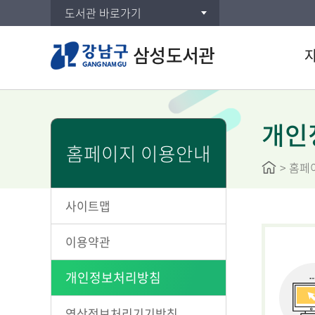
도서관 바로가기
삼성도서관
통합검
주제별
개인
홈페이지 이용안내
신착자
>
홈페
대출베
공공도
사이트맵
희망도
이용약관
개인정보처리방침
영상정보처리기기방침