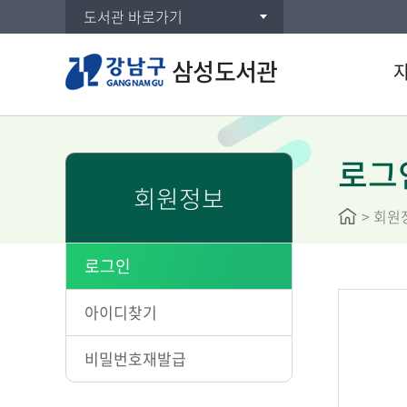
도서관 바로가기
삼성도서관
통합검
주제별
로그
회원정보
신착자
>
회원
대출베
공공도
로그인
희망도
아이디찾기
비밀번호재발급