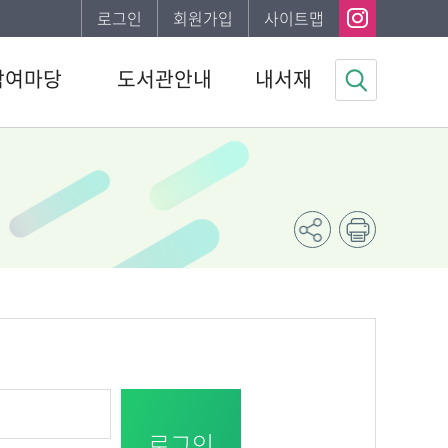
로그인
회원가입
사이트맵
참여마당
도서관안내
내서재
사항
도서관소개
기본정보
하는질문
이용안내
도서이용정보
자게시판
발간자료
관심자료목록
봉사신청
나의신청정보
조사
나의게시글
채용 공고
도서추천서비스