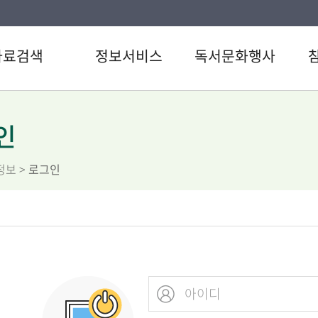
자료검색
정보서비스
독서문화행사
색
강남 북큐레이션
도서관일정
공지
검색
추천도서
문화행사
자주
인
료검색
U도서관
이용
정보
>
로그인
스트
스마트도서관
자원
서관 인기도서
원문정보서비스
설문
서신청
삼성 북큐레이션
직원