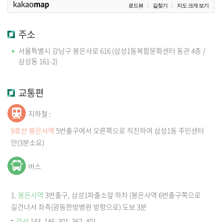
로드뷰
길찾기
지도 크게 보기
주소
서울특별시 강남구 봉은사로 616 (삼성1동복합문화센터 동관 4층 /
삼성동 161-2)
교통편
지하철 :
9호선 봉은사역
5번출구에서 오른쪽으로 직진하여 삼성1동 주민센터
안(3분소요)
버스
1.
봉은사역
3번출구, 삼성1파출소앞 하차 (봉은사역 6번출구쪽으로
길건너서 좌측(광동한방병원 방향으로) 도보 3분
간선
143, 146, 301, 362, 401