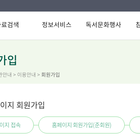
자료검색
정보서비스
독서문화행사
색
강남 북큐레이션
도서관일정
공지
CD검색
추천도서
문화행사
자주
가입
검색
U도서관
이용
관안내
> 이용안내 >
회원가입
료검색
스마트도서관
자원
스트
원문정보서비스
설문
서관 인기도서
직원
이지 회원가입
서신청
이지 접속
홈페이지 회원가입(준회원)