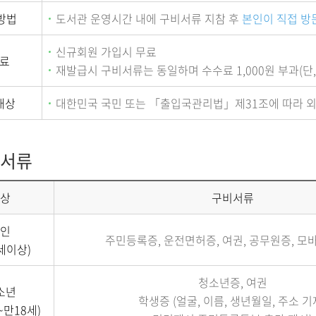
방법
도서관 운영시간 내에 구비서류 지참 후
본인이 직접 방
신규회원 가입시 무료
료
재발급시 구비서류는 동일하며 수수료 1,000원 부과(단,
대상
대한민국 국민 또는 「출입국관리법」제31조에 따라 외
서류
상
구비서류
인
주민등록증, 운전면허증, 여권, 공무원증, 
세이상)
청소년증, 여권
소년
학생증 (얼굴, 이름, 생년월일, 주소 기
~만18세)