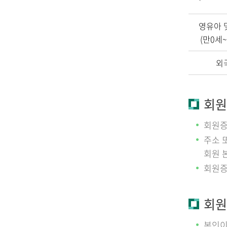
영유아 
(만0세~
외
회원
회원증
주소 
회원 
회원증
회원
본인이