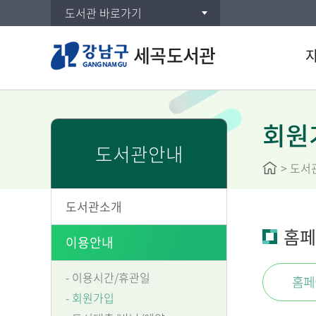
도서관 바로가기
세곡도서관
통합검
DVD/
회원
도서관안내
주제별
>
도서
신착자
대출베
도서관소개
공공도
홈페
희망도
이용안내
이용시간/휴관일
홈페
회원가입