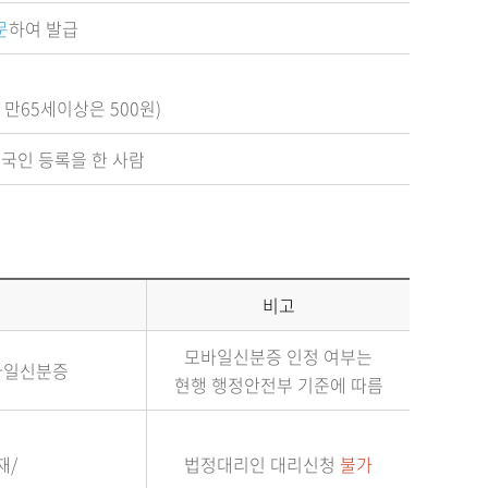
문
하여 발급
 만65세이상은 500원)
국인 등록을 한 사람
비고
모바일신분증 인정 여부는
모바일신분증
현행 행정안전부 기준에 따름
재/
법정대리인 대리신청
불가