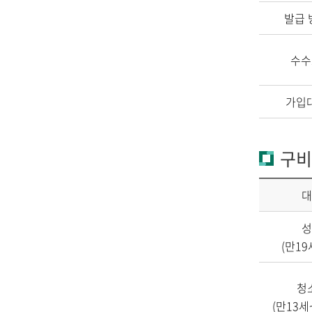
발급 
수수
가입
구비
대
성
(만19
청
(만13세