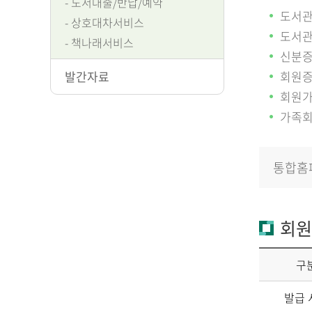
도서대출/반납/예약
도서관
상호대차서비스
도서관
책나래서비스
신분증
발간자료
회원증
회원가
가족회
통합홈
회원
구
발급 