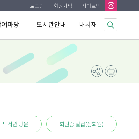
로그인
회원가입
사이트맵
참여마당
도서관안내
내서재
사항
도서관소개
기본정보
하는질문
이용안내
도서이용정보
자게시판
발간자료
관심자료목록
봉사신청
나의신청정보
조사
나의게시글
채용 공고
도서추천서비스
도서관 방문
회원증 발급(정회원)