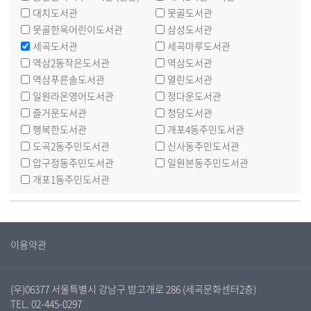
대치도서관
못골도서관
못골한옥어린이도서관
삼성도서관
세곡도서관
세곡마루도서관
역삼2동작은도서관
역삼도서관
역삼푸른솔도서관
열린도서관
일원라온영어도서관
정다운도서관
즐거운도서관
청담도서관
행복한도서관
개포4동주민도서관
도곡2동주민도서관
신사동주민도서관
압구정동주민도서관
일원본동주민도서관
개포1동주민도서관
이용약관
(우)06377 서울특별시 강남구 밤고개로 286 (세곡문화센터2층)
TEL. 02-445-0297