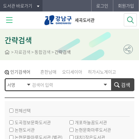
도서관 바로가기
로그인
회원가입
세곡도서관
간략검색
>
자료검색
> 통합검색 >
간략검색
인기검색어
흔한남매
오디세이아
히가시노게이고
그리스로마신화
오디세이
프로젝트헤일메리
검색
삼국지
전체선택
도곡정보문화도서관
개포하늘꿈도서관
논현도서관
논현문화마루도서관
논현문화마루도서관 (별관)
대치1작은도서관