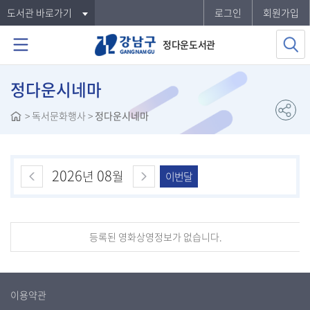
도서관 바로가기
로그인
회원가입
정다운도서관
정다운시네마
>
독서문화행사
>
정다운시네마
2026
08
년
월
이번달
등록된 영화상영정보가 없습니다.
이용약관