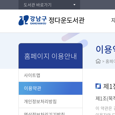
도서관 바로가기
정다운도서관
통합검
DVD/
이용
홈페이지 이용안내
주제별
>
홈페
신착자
대출베
사이트맵
공공도
제1
희망도
이용약관
제1조(목
개인정보처리방침
이 약관은 
영상정보처리기기방침
이용자와 도