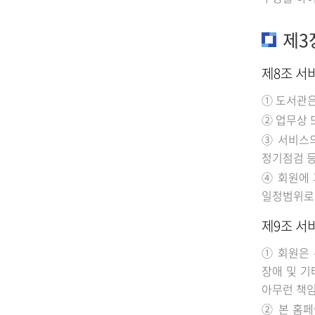
제3
제8조 서
① 도서관은
② 업무상 
③ 서비스의
정기점검 등
④ 회원에 
일정범위로 
제9조 서
① 회원은 
장애 및 기
아무런 책임
② 본 홈