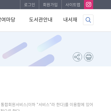
로그인
회원가입
사이트맵
참여마당
도서관안내
내서재
사항
도서관소개
기본정보
하는질문
이용안내
도서이용정보
자게시판
발간자료
관심자료목록
서비스
나의신청정보
조사
나의게시글
채용 공고
도서추천서비스
 통합회원서비스(이하 "서비스"라 한다)를 이용함에 있어
적으로 한다.