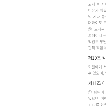
고지 후 서
이유가 있을
및 기타 통
대하여도 
③ 도서관 
홈페이지 관
책임도 부담
관리 책임 
제10조 
회원에게 서
수 있으며,
제11조 
① 회원이 
있으며, 이
다른 회