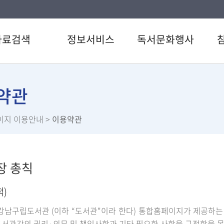
자료검색
정보서비스
독서문화행사
색
강남 북큐레이션
도서관일정
공지
CD검색
정다운 북큐레이션
문화행사
자주
약관
검색
전자도서관
정다운시네마
이용
이지 이용안내
>
이용약관
료검색
U도서관
신청
스트
스마트도서관
설문
서관 인기도서
책이음서비스
직원
장 총칙
서신청
책바다서비스
원문정보서비스
적)
강남구립도서관 (이하 “도서관"이라 한다) 통합홈페이지가 제공하는
서관간의 권리·의무 및 책임사항과 기타 필요한 사항을 규정함을 목