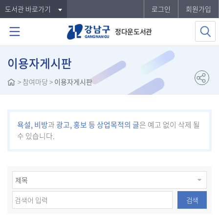
도서관 바로가기
로그인
회원가입
정다운도서관
이용자게시판
>
참여마당
>
이용자게시판
욕설, 비방
과
광고, 홍보 등 상업목적의 글
은 예고 없이 삭제 될
수 있습니다.
검색