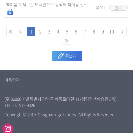
책이음 도서보관 도서관으로 검색돼 책이음 신청하려는데 책 검색이 되지 않는데?
이*아
완료
1
2
3
4
5
6
7
8
9
10
글쓰기
이용약관
(우)06066 서울특별시 강남구 학동로67길 11 (청담평생학습관 3층)
TEL. 02-512-9326
Copyright© 2019. Gangnam-gu Library. All Rights Reserved.