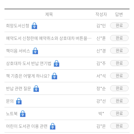
제목
작성자
답변
희망도서신청
김*민
완료
예약도서 신청란에 예약취소와 상호대차 버튼을 포함시켜 줄 수 있습니까?
신*훈
완료
책이음 서비스
신*경
완료
상호대차 도서 반납 연기법
김*주
완료
책 기증은 어떻게 하나요?
서*석
완료
반납 관련 질문
정*순
완료
문의
강*선
완료
노트북
박*
완료
어린이 도서관 이용 관련
김*온
완료