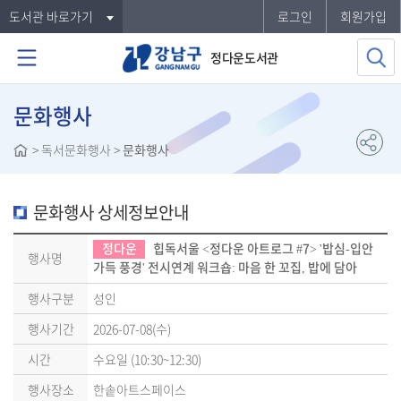
도서관 바로가기
로그인
회원가입
정다운도서관
문화행사
>
독서문화행사
>
문화행사
문화행사 상세정보안내
정다운
힙독서울 <정다운 아트로그 #7> '밥심-입안
행사명
가득 풍경' 전시연계 워크숍: 마음 한 꼬집, 밥에 담아
행사구분
성인
행사기간
2026-07-08(수)
시간
수요일 (10:30~12:30)
행사장소
한솥아트스페이스