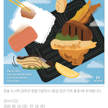
한솥 도시락 33주년 창립기념전시 <밥심:입안 가득 풍경>에 초대합니다.
[전시기간]
2026. 06. 19. (금) - 07. 18. (토)