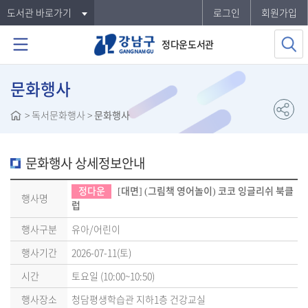
도서관 바로가기
로그인
회원가입
정다운도서관
문화행사
>
독서문화행사
>
문화행사
문화행사 상세정보안내
정다운
[대면] (그림책 영어놀이) 코코 잉글리쉬 북클
행사명
럽
행사구분
유아/어린이
행사기간
2026-07-11(토)
시간
토요일 (10:00~10:50)
행사장소
청담평생학습관 지하1층 건강교실