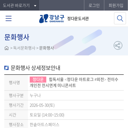
도서관 바로가기
로그인
회원가입
정다운도서관
문화행사
>
독서문화행사
>
문화행사
문화행사 상세정보안내
정다운
힙독서울 <정다운 아트로그 #외전> 전이수
행사명
개인전 전시연계 미니콘서트
행사구분
누구나
행사기간
2026-05-30(토)
시간
토요일 (14:00~15:00)
행사장소
한솥아트스페이스