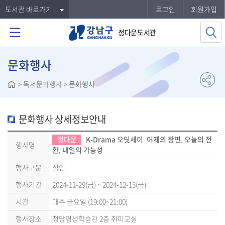
도서관 바로가기
로그인
회원가입
정다운도서관
문화행사
>
독서문화행사
>
문화행사
문화행사 상세정보안내
정다운
K-Drama 오딧세이: 어제의 장면, 오늘의 전
행사명
환, 내일의 가능성
행사구분
성인
행사기간
2024-11-29(금) ~ 2024-12-13(금)
시간
매주 금요일 (19:00~21:00)
행사장소
청담평생학습관 2층 취미교실