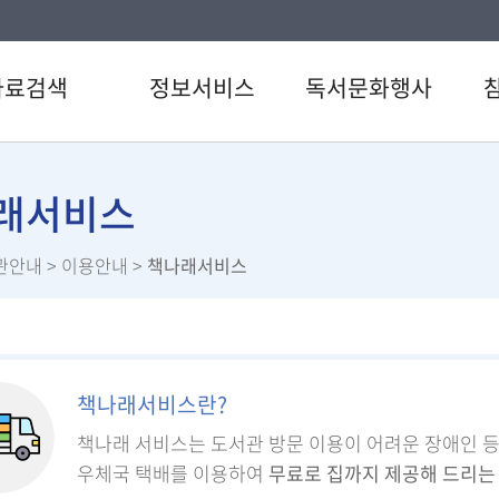
자료검색
정보서비스
독서문화행사
색
강남 북큐레이션
도서관일정
공지
CD검색
정다운 북큐레이션
문화행사
자주
래서비스
검색
전자도서관
정다운시네마
이용
관안내
> 이용안내 >
책나래서비스
료검색
U도서관
신청
스트
스마트도서관
설문
서관 인기도서
책이음서비스
직원
서신청
책바다서비스
책나래서비스란?
원문정보서비스
책나래 서비스는 도서관 방문 이용이 어려운 장애인 
우체국 택배를 이용하여
무료로 집까지 제공해 드리는