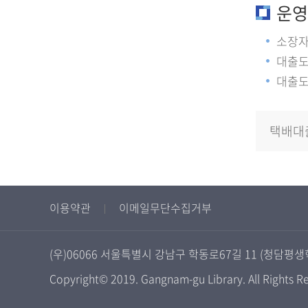
운영
소장자
대출도
대출도
택배대
이용약관
이메일무단수집거부
(우)06066 서울특별시 강남구 학동로67길 11 (청담평생
Copyright© 2019. Gangnam-gu Library. All Rights R