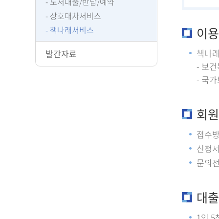
도서대출/반납/예약
상호대차서비스
책나래서비스
이용
책나래서
발간자료
- 보
- 국
회원
접수방
신청서
문의전
대출
1인 5