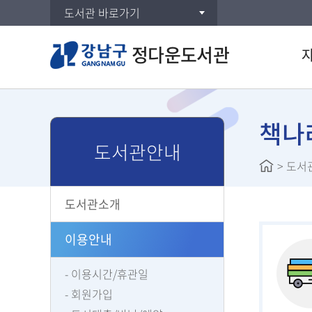
도서관 바로가기
정다운도서관
통합검
DVD/
책나
도서관안내
주제별
>
도서
신착자
대출베
도서관소개
공공도
희망도
이용안내
이용시간/휴관일
회원가입