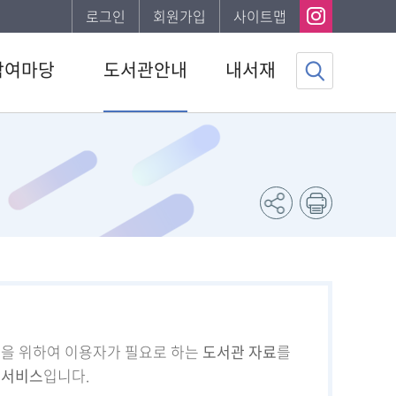
로그인
회원가입
사이트맵
참여마당
도서관안내
내서재
사항
도서관소개
기본정보
하는질문
이용안내
도서이용정보
자게시판
발간자료
관심자료목록
서비스
나의신청정보
조사
나의게시글
채용 공고
도서추천서비스
등을 위하여 이용자가 필요로 하는
도서관 자료
를
 서비스
입니다.