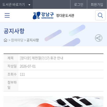
도서관 바로가기
로그인
회원가입
정다운도서관
공지사항
>
참여마당
>
공지사항
제목
[정다운] 제헌절(7/17) 휴관 안내
작성일
2026-07-01
조회수
111
첨부파
일