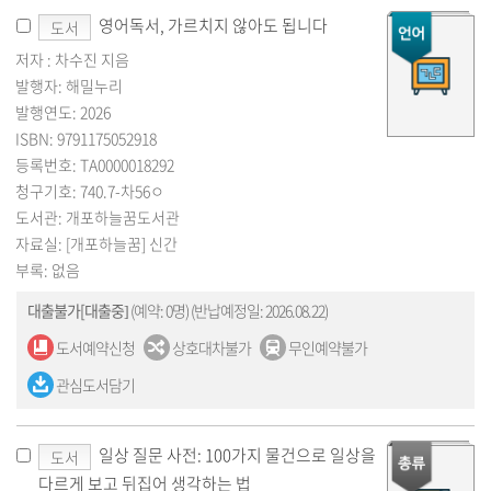
영어독서, 가르치지 않아도 됩니다
도서
저자 : 차수진 지음
발행자: 해밀누리
발행연도: 2026
ISBN: 9791175052918
등록번호: TA0000018292
청구기호: 740.7-차56ㅇ
도서관: 개포하늘꿈도서관
자료실: [개포하늘꿈] 신간
부록: 없음
대출불가[대출중]
(예약: 0명)
(반납예정일: 2026.08.22)
도서예약신청
상호대차불가
무인예약불가
관심도서담기
일상 질문 사전: 100가지 물건으로 일상을
도서
다르게 보고 뒤집어 생각하는 법