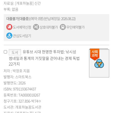
자료실: [개포하늘꿈] 신간
부록: 없음
대출불가[대출중]
(예약: 0명)
(반납예정일: 2026.08.22)
도서예약신청
상호대차불가
무인예약불가
관심도서담기
유튜브 시대 현명한 투자법: 낚시성
도서
썸네일과 통계의 거짓말을 걷어내는 경제 독법
22가지
저자 : 박정호 지음
발행자: 스마트북스
발행연도: 2026
ISBN: 9791193674437
등록번호: TA0000018267
청구기호: 327.856-박74ㅇ
도서관: 개포하늘꿈도서관