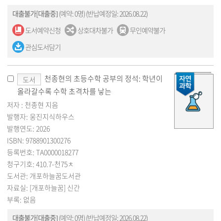
대출불가[대출중]
(예약: 0명)
(반납예정일: 2026.08.22)
도서예약신청
상호대차불가
무인예약불가
관심도서담기
천종현의 초등수학 공부의 정석: 학년이
도서
올라갈수록 수학 초격차를 낳는
저자 : 천종현 지음
발행자: 웅진지식하우스
발행연도: 2026
ISBN: 9788901300276
등록번호: TA0000018277
청구기호: 410.7-천75ㅊ
도서관: 개포하늘꿈도서관
자료실: [개포하늘꿈] 신간
부록: 없음
대출불가[대출중]
(예약: 0명)
(반납예정일: 2026.08.22)