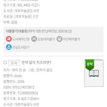
청구기호: 981.4402-이22ㄴ
도서관: 개포하늘꿈도서관
자료실: [개포하늘꿈] 신간
부록: 없음
대출불가[대출중]
(예약: 0명)
(반납예정일: 2026.08.22)
도서예약신청
상호대차불가
무인예약불가
관심도서담기
만약 달이 치즈라면?
도서
저자 : 에릭 장 글·그림 ; 연하어 옮김
발행자: dodo
발행연도: 2026
ISBN: 9791174573872
등록번호: TC0000020631
청구기호: 유 823.7-장64ㅁ
도서관: 개포하늘꿈도서관