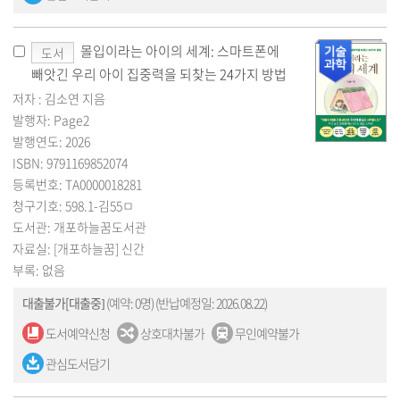
몰입이라는 아이의 세계: 스마트폰에
도서
빼앗긴 우리 아이 집중력을 되찾는 24가지 방법
저자 : 김소연 지음
발행자: Page2
발행연도: 2026
ISBN: 9791169852074
등록번호: TA0000018281
청구기호: 598.1-김55ㅁ
도서관: 개포하늘꿈도서관
자료실: [개포하늘꿈] 신간
부록: 없음
대출불가[대출중]
(예약: 0명)
(반납예정일: 2026.08.22)
도서예약신청
상호대차불가
무인예약불가
관심도서담기