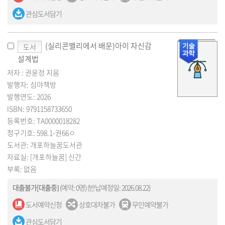
관심도서담기
(실리콘밸리에서 배운)아이 자신감
도서
설계법
저자 : 권윤정 지음
발행자: 심야책방
발행연도: 2026
ISBN: 9791158733650
등록번호: TA0000018282
청구기호: 598.1-권66ㅇ
도서관: 개포하늘꿈도서관
자료실: [개포하늘꿈] 신간
부록: 없음
대출불가[대출중]
(예약: 0명)
(반납예정일: 2026.08.22)
도서예약신청
상호대차불가
무인예약불가
관심도서담기