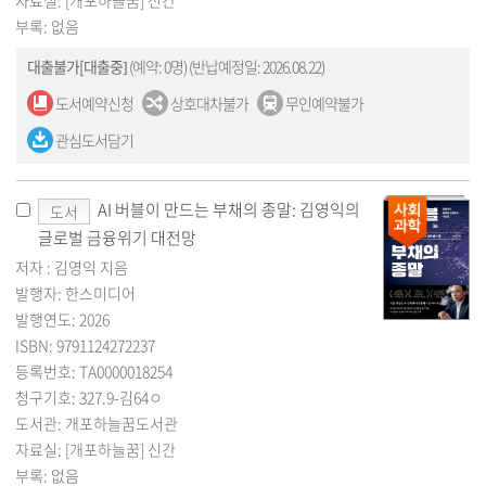
자료실: [개포하늘꿈] 신간
부록: 없음
대출불가[대출중]
(예약: 0명)
(반납예정일: 2026.08.22)
도서예약신청
상호대차불가
무인예약불가
관심도서담기
AI 버블이 만드는 부채의 종말: 김영익의
도서
글로벌 금융위기 대전망
저자 : 김영익 지음
발행자: 한스미디어
발행연도: 2026
ISBN: 9791124272237
등록번호: TA0000018254
청구기호: 327.9-김64ㅇ
도서관: 개포하늘꿈도서관
자료실: [개포하늘꿈] 신간
부록: 없음