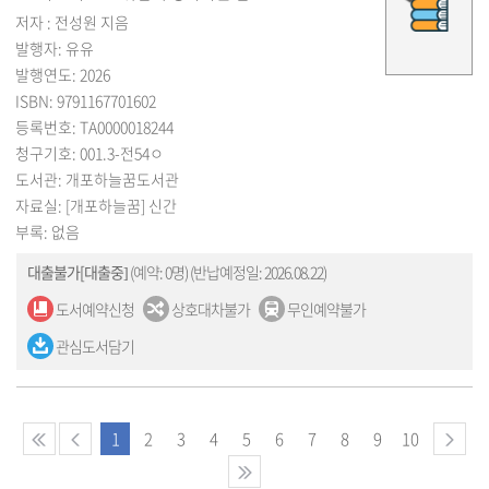
저자 : 전성원 지음
발행자: 유유
발행연도: 2026
ISBN: 9791167701602
등록번호: TA0000018244
청구기호: 001.3-전54ㅇ
도서관: 개포하늘꿈도서관
자료실: [개포하늘꿈] 신간
부록: 없음
대출불가[대출중]
(예약: 0명)
(반납예정일: 2026.08.22)
도서예약신청
상호대차불가
무인예약불가
관심도서담기
1
2
3
4
5
6
7
8
9
10