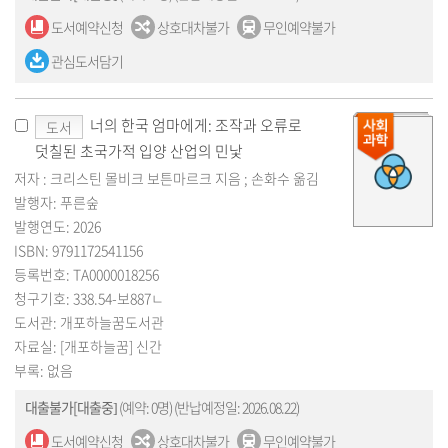
도서예약신청
상호대차불가
무인예약불가
관심도서담기
너의 한국 엄마에게: 조작과 오류로
도서
덧칠된 초국가적 입양 산업의 민낯
저자 : 크리스틴 몰비크 보튼마르크 지음 ; 손화수 옮김
발행자: 푸른숲
발행연도: 2026
ISBN: 9791172541156
등록번호: TA0000018256
청구기호: 338.54-보887ㄴ
도서관: 개포하늘꿈도서관
자료실: [개포하늘꿈] 신간
부록: 없음
대출불가[대출중]
(예약: 0명)
(반납예정일: 2026.08.22)
도서예약신청
상호대차불가
무인예약불가