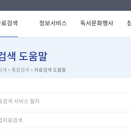
자료검색
정보서비스
독서문화행사
색
강남 북큐레이션
도서관일정
공지
LP검색
추천도서
문화행사
청소
검색 도움말
검색
전자도서관
보드게임
자주
검색
> 통합검색 >
자료검색 도움말
료검색
U도서관
독서동아리
이용
스트
스마트도서관
미디어 전시
신청
서관 인기도서
책이음서비스
드림씨어터
설문
서신청
책바다서비스
LP상담소
직원
료검색 서비스 절차
책나래서비스
하늘꿈 북큐레이션
합자료검색
원문정보서비스