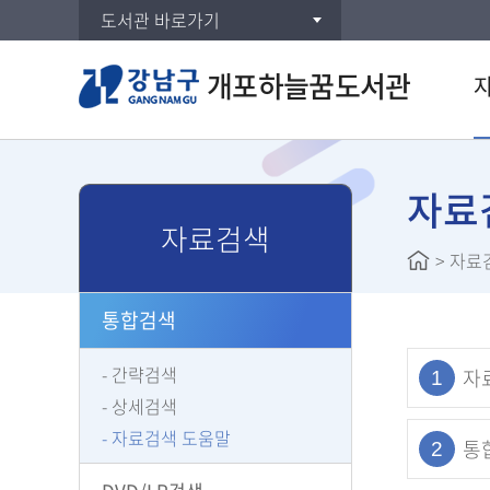
도서관 바로가기
개포하늘꿈도서관
통합검
DVD/
자료
자료검색
주제별
>
자료
신착자
대출베
통합검색
공공도
희망도
간략검색
자
1
상세검색
자료검색 도움말
통
2