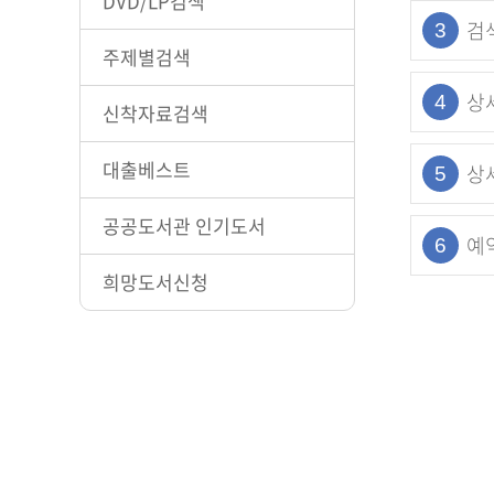
DVD/LP검색
검
3
주제별검색
상
4
신착자료검색
대출베스트
상
5
공공도서관 인기도서
예
6
희망도서신청