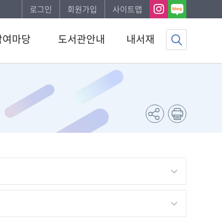
로그인
회원가입
사이트맵
참여마당
도서관안내
내서재
사항
도서관소개
기본정보
년 운영위원회
이용안내
도서이용정보
하는질문
발간자료
관심자료목록
자게시판
나의신청정보
서비스
나의게시글
조사
도서추천서비스
채용 공고