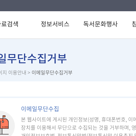
자료검색
정보서비스
독서문화행사
색
강남 북큐레이션
도서관일정
공지
CD검색
추천도서
문화행사
자주
일무단수집거부
검색
전자도서관
이용
이지 이용안내
>
이메일무단수집거부
료검색
U도서관
설문
스트
스마트도서관
직원
서관 인기도서
책이음서비스
서신청
책바다서비스
이메일무단수집
원문정보서비스
본 웹사이트에 게시된 개인정보(성명, 휴대폰번호, 이
장치를 이용해서 무단으로 수집되는 것을 거부하며, 
개인정보보호법, 정보통신망법(정보통신망 이용촉진 및