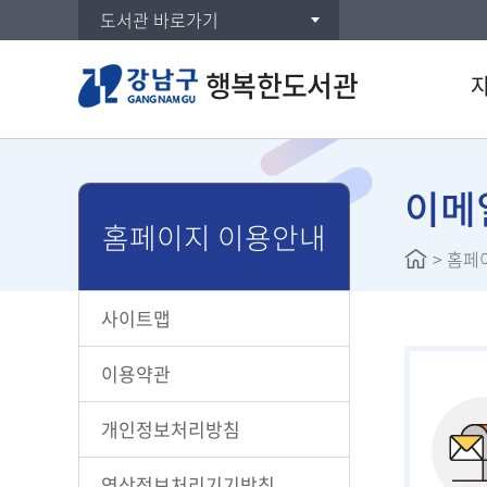
도서관 바로가기
행복한도서관
통합검
DVD/
이메
홈페이지 이용안내
주제별
>
홈페
신착자
대출베
사이트맵
공공도
희망도
이용약관
개인정보처리방침
영상정보처리기기방침