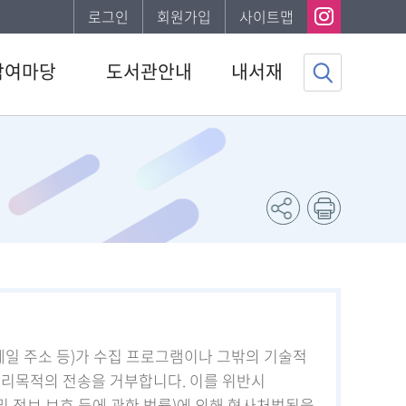
로그인
회원가입
사이트맵
참여마당
도서관안내
내서재
사항
도서관소개
기본정보
하는질문
이용안내
도서이용정보
자게시판
발간자료
관심자료목록
조사
나의신청정보
채용 공고
나의게시글
도서추천서비스
메일 주소 등)가 수집 프로그램이나 그밖의 기술적
영리목적의 전송을 거부합니다. 이를 위반시
 정보 보호 등에 관한 법률)에 의해 형사처벌됨을