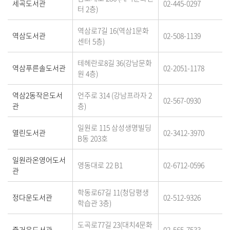
세곡도서관
02-445-0297
터 2층)
역삼로7길 16(역삼1문화
역삼도서관
02-508-1139
센터 5층)
테헤란로8길 36(강남문화
역삼푸른솔도서관
02-2051-1178
원 4층)
역삼2동작은도서
언주로 314 (강남프라자 2
02-567-0930
관
층)
일원로 115 삼성생명빌딩
열린도서관
02-3412-3970
B동 203호
일원라온영어도서
영동대로 22 B1
02-6712-0596
관
학동로67길 11(청담평생
정다운도서관
02-512-9326
학습관 3층)
도곡로77길 23(대치4문화
즐거운도서관
02-565-7533