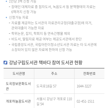
1인당 3책 신청 가능
장애인 대체자료 중 점자도서, 녹음도서 등 분책형태의 자료는
6책까지 신청 가능
신청가능 자료
자료를 제공하는 도서관의 자료관리규정(대출규정)에 의거,
관외대출이 가능한 자료
학위논문, 잡지, 학회지 등 연속간행물 제외
비도서, 딸림자료 제공 여부는 제공도서관에서 판단
국립중앙도서관, 국립어린이청소년도서관 자료는 타 도서관에
소장되어 있지 않은 자료에 한하여 신청 가능
강남구립도서관 책바다 참여 도서관 현황
도서관명
주소
전화번호
도곡정보문화도서
도곡로18길 57
1644-3227
관
서울시 강남구 개포로 110
개포하늘꿈도서관
02-451-1511
길 54