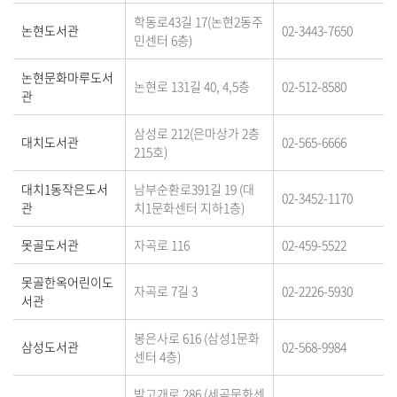
학동로43길 17(논현2동주
논현도서관
02-3443-7650
민센터 6층)
논현문화마루도서
논현로 131길 40, 4,5층
02-512-8580
관
삼성로 212(은마상가 2층
대치도서관
02-565-6666
215호)
대치1동작은도서
남부순환로391길 19 (대
02-3452-1170
관
치1문화센터 지하1층)
못골도서관
자곡로 116
02-459-5522
못골한옥어린이도
자곡로 7길 3
02-2226-5930
서관
봉은사로 616 (삼성1문화
삼성도서관
02-568-9984
센터 4층)
밤고개로 286 (세곡문화센