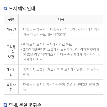
도서 예약 안내
구분
내용
가능 권
대출을 원하는 책이 대출중인 경우 1인 2권 이내에서 예약
수
가능(대출가능도서는 예약불가)
예약도서 도착시 문자메시지로 통보
도착통
3일간 대출반납데스크에서 보관하며, 3일 경과후 찾아가
보 및
지 않을 경우 예약취소되어 다음 순위자에게 예약되거나,
보관
서가에 비치됨
예약방
홈페이지 로그인, 자료검색 후 도서예약신청 버튼 눌러서
법
예약
유의사
대출중인 도서만 예약가능하며, 한권 당 5명까지 예약 가
항
능
연체, 분실 및 훼손