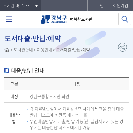
도서관 바로가기
로그인
회원가입
행복한도서관
도서대출/반납/예약
>
도서관안내
> 이용안내 >
도서대출/반납/예약
대출/반납 안내
구분
내용
대상
강남구통합도서관 회원
각 자료열람실에서 자료검색후 서가에서 책을 찾아 대출
대출방
반납 데스크에 회원증 제시후 대출
법
무인대출반납기 대출/반납 가능(단, 딸림자료가 있는 경
우에는 대출반납 데스크에서만 가능)