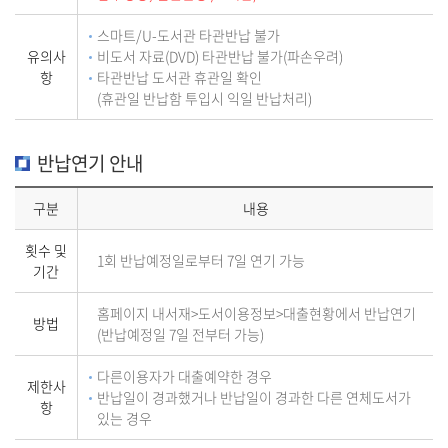
스마트/U-도서관 타관반납 불가
유의사
비도서 자료(DVD) 타관반납 불가(파손우려)
항
타관반납 도서관 휴관일 확인
(휴관일 반납함 투입시 익일 반납처리)
반납연기 안내
구분
내용
횟수 및
1회 반납예정일로부터 7일 연기 가능
기간
홈페이지 내서재>도서이용정보>대출현황에서 반납연기
방법
(반납예정일 7일 전부터 가능)
다른이용자가 대출예약한 경우
제한사
반납일이 경과했거나 반납일이 경과한 다른 연체도서가
항
있는 경우