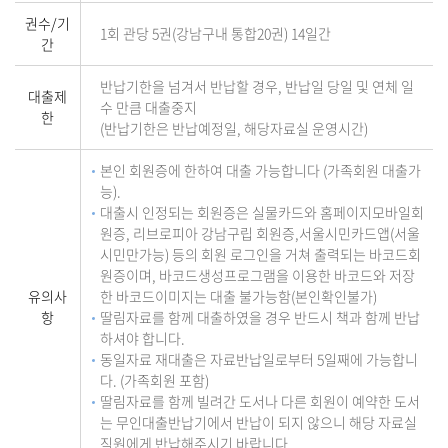
권수/기
1회 관당 5권(강남구내 통합20권) 14일간
간
반납기한을 넘겨서 반납할 경우, 반납일 당일 및 연체 일
대출제
수 만큼 대출중지
한
(반납기한은 반납예정일, 해당자료실 운영시간)
본인 회원증에 한하여 대출 가능합니다 (가족회원 대출가
능).
대출시 인정되는 회원증은 실물카드와 홈페이지모바일회
원증, 리브로피아 강남구립 회원증,서울시민카드앱(서울
시민만가능) 등의 회원 로그인을 거쳐 출력되는 바코드회
원증이며, 바코드생성프로그램을 이용한 바코드와 저장
유의사
한 바코드이미지는 대출 불가능함(본인확인불가)
항
딸림자료를 함께 대출하였을 경우 반드시 책과 함께 반납
하셔야 합니다.
동일자료 재대출은 자료반납일로부터 5일째에 가능합니
다. (가족회원 포함)
딸림자료를 함께 빌려간 도서나 다른 회원이 예약한 도서
는 무인대출반납기에서 반납이 되지 않으니 해당 자료실
직원에게 반납해주시기 바랍니다.