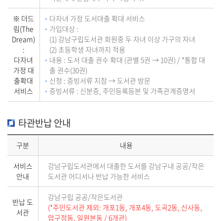
※ 더드
다자녀 가정 도서대출 확대 서비스
림(The
가입대상 :
Dream)
(1) 강남구립도서관 회원중 두 자녀 이상 가구의 자녀
:
(2) 초등학생 자녀까지 적용
다자녀
내용 : 도서 대출 권수 확대 (관별 5권 → 10권) / *통합 대
가정 대
출 권수(30권)
출확대
신청 : 증빙서류 지참 → 도서관 방문
서비스
증빙서류 : 신분증, 주민등록등본 및 가족관계증명서
타관반납 안내
구분
내용
서비스
강남구립도서관에서 대출한 도서를 강남구내 공공/작은
안내
도서관 어디서나 반납 가능한 서비스
강남구립 공공/작은도서관
반납 도
(*주민도서관 제외: 개포1동, 개포4동, 도곡2동, 신사동,
서관
압구정동, 일원본동 / 6개관)