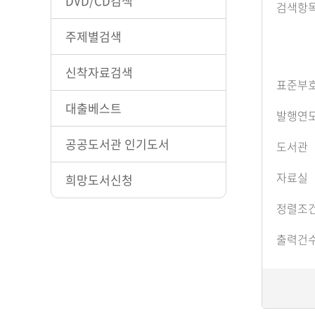
DVD/CD검색
검색항
주제별검색
신착자료검색
표준부
대출베스트
발행연
공공도서관 인기도서
도서관
자료실
희망도서신청
정렬조
출력건