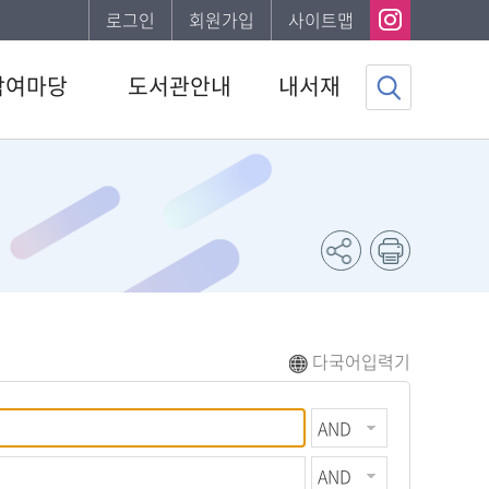
로그인
회원가입
사이트맵
참여마당
도서관안내
내서재
사항
도서관소개
기본정보
하는질문
이용안내
도서이용정보
자게시판
발간자료
관심자료목록
조사
나의신청정보
채용 공고
나의게시글
도서추천서비스
다국어입력기