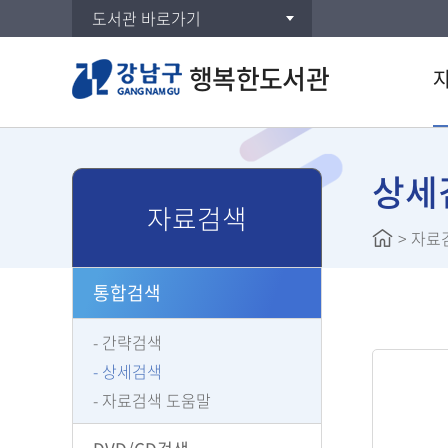
도서관 바로가기
행복한도서관
통합검
DVD/
상세
자료검색
주제별
>
자료
신착자
대출베
통합검색
공공도
희망도
간략검색
상세검색
자료검색 도움말