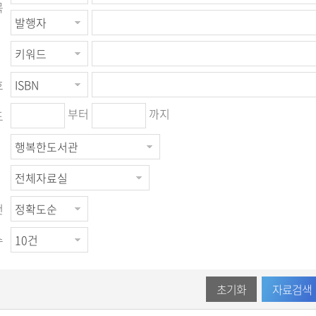
목
호
부터
까지
도
건
수
초기화
자료검색