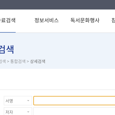
자료검색
정보서비스
독서문화행사
색
강남 북큐레이션
도서관일정
공지
CD검색
추천도서
문화행사
자주
검색
검색
전자도서관
이용
검색
> 통합검색 >
상세검색
료검색
U도서관
설문
스트
스마트도서관
직원
서관 인기도서
책이음서비스
서신청
책바다서비스
원문정보서비스