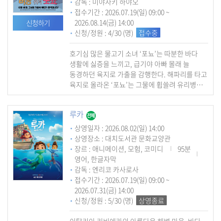
감독 : 미야자키 하야오
접수기간 : 2026.07.19(일) 09:00 ~
2026.08.14(금) 14:00
신청하기
신청/정원 : 4/30 (명)
접수중
호기심 많은 물고기 소녀 ‘포뇨’는 따분한 바다
생활에 싫증을 느끼고, 급기야 아빠 몰래 늘
동경하던 육지로 가출을 감행한다. 해파리를 타고
육지로 올라온 ‘포뇨’는 그물에 휩쓸려 유리병
속에 갇히는 위기에 처하게 되고 때마침 해변가에
놀러 나온 소년 ‘소스케’의 도움으로 구출된다.
루카
‘소스케’와의 즐거운 육지 생활도 잠시, 인간의
모습을 포기하고 바다의 주인이 된 아빠
상영일자 : 2026.08.02(일) 14:00
‘후지모토’에 의해 결국 ‘포뇨’는 바다로 다시
상영장소 : 대치도서관 문화교양관
돌아간다. 하지만 여동생들의 도움으로 탈출에
장르 : 애니메이션, 모험, 코미디
95분
성공한 ‘포뇨’는 소녀의 모습으로 변해 거대한
영어, 한글자막
파도와 함께 ‘소스케’에게로 향하는데…
감독 : 엔리코 카사로사
과연 포뇨는 어려움을 뚫고 소스케를 다시 만날 수
접수기간 : 2026.07.19(일) 09:00 ~
있을 것인가?
2026.07.31(금) 14:00
신청/정원 : 5/30 (명)
상영종료