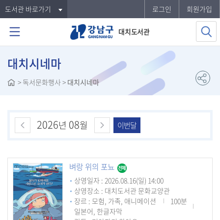
도서관 바로가기
로그인
회원가입
대치도서관
대치시네마
>
독서문화행사
>
대치시네마
2026
08
년
월
이번달
벼랑 위의 포뇨
상영일자 : 2026.08.16(일) 14:00
상영장소 : 대치도서관 문화교양관
장르 : 모험, 가족, 애니메이션
100분
일본어, 한글자막