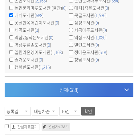
논현도서관(
2,165
)
논현문화마루도서관(
384
)
논현문화마루도서관 (별관)(
0
)
대치1작은도서관(
0
)
대치도서관(
688
)
못골도서관(
1,536
)
못골한옥어린이도서관(
0
)
삼성도서관(
0
)
세곡도서관(
0
)
세곡마루도서관(
0
)
역삼2동작은도서관(
0
)
역삼도서관(
1,080
)
역삼푸른솔도서관(
0
)
열린도서관(
0
)
일원라온영어도서관(
1,103
)
정다운도서관(
618
)
즐거운도서관(
0
)
청담도서관(
0
)
행복한도서관(
1,216
)
전체
(688)
확인
관심자료보기
관심자료담기