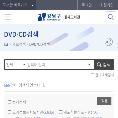
도서관 바로가기
로그인
회원가입
대치도서관
DVD/CD검색
>
자료검색
>
DVD/CD검색
검색
결과내재검색
688건
이 검색되었습니다.
적용
전체선택
도곡정보문화도서관(
2,836
)
개포하늘꿈도서관(
706
)