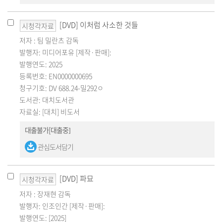
[DVD] 이처럼 사소한 것들
시청각자료
저자 : 팀 밀란츠 감독
발행자: 미디어포유 [제작·판매]:
발행연도: 2025
등록번호: EN0000000695
청구기호: DV 688.24-밀292ㅇ
도서관: 대치도서관
자료실: [대치] 비도서
대출불가[대출중]
관심도서담기
[DVD] 파묘
시청각자료
저자 : 장재현 감독
발행자: 인조인간 [제작·판매]:
발행연도: [2025]