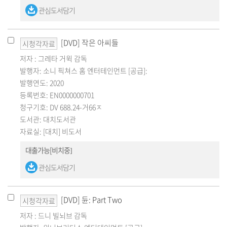
관심도서담기
[DVD] 작은 아씨들
시청각자료
저자 : 그레타 거윅 감독
발행자: 소니 픽쳐스 홈 엔터테인먼트 [공급]:
발행연도: 2020
등록번호: EN0000000701
청구기호: DV 688.24-거66ㅈ
도서관: 대치도서관
자료실: [대치] 비도서
대출가능[비치중]
관심도서담기
[DVD] 듄: Part Two
시청각자료
저자 : 드니 빌뇌브 감독