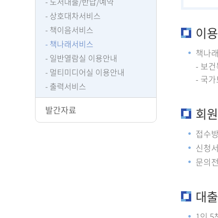
도서대출/반납/예약
상호대차서비스
책이음서비스
이용
책나래서비스
책나래서
일반열람실 이용안내
- 보
멀티미디어실 이용안내
- 국
출력서비스
발간자료
회원
접수방
신청서
문의전
대출
1인 5