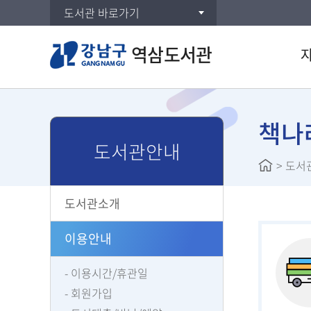
도서관 바로가기
역삼도서관
통합검
DVD/
책나
도서관안내
연속간
>
도서
주제별
신착자
도서관소개
대출베
공공도
이용안내
희망도
이용시간/휴관일
회원가입