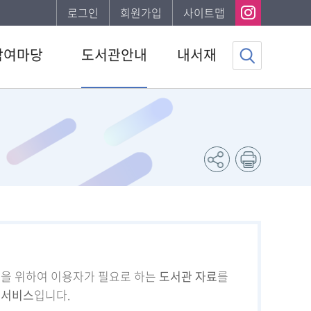
로그인
회원가입
사이트맵
참여마당
도서관안내
내서재
사항
도서관소개
기본정보
하는질문
이용안내
도서이용정보
자게시판
발간자료
관심자료목록
서비스
나의신청정보
조사
나의게시글
채용 공고
도서추천서비스
등을 위하여 이용자가 필요로 하는
도서관 자료
를
 서비스
입니다.