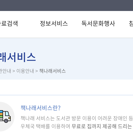
자료검색
정보서비스
독서문화행사
색
강남 북큐레이션
도서관일정
공지
CD검색
추천도서
문화행사
자주
래서비스
행물목록
전자도서관
이용
관안내
> 이용안내 >
책나래서비스
검색
U도서관
신청
료검색
스마트도서관
설문
스트
책바다서비스
직원
서관 인기도서
원문정보서비스
책나래서비스란?
서신청
특화서비스
역삼 북큐레이션
책나래 서비스는 도서관 방문 이용이 어려운 장애인 
우체국 택배를 이용하여
무료로 집까지 제공해 드리는