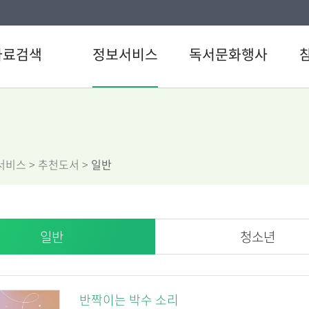
자료검색
정보서비스
독서문화행사
색
원문정보서비스
도서관일정
공지
검색
영어원서전자서비스
문화행사
자주
료검색
오디오북
1:1
서비스
> 추천도서 >
일반
스트
U도서관
참여
서관 인기도서
스마트도서관
설문
서신청
추천도서
직원
전자도서관
일반
청소년
반짝이는 박수 소리