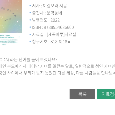
저자 : 이길보라 지음
출판사 : 문학동네
발행연도 : 2022
ISBN : 9788954686600
자료실 : [세곡마루]자료실
청구기호 : 818-이18ㅂ
CODA) 라는 단어를 들어 보셨나요?
애인 부모에게서 태어난 자녀를 일컫는 말로, 일반적으로 청인 자녀
청인 사이에서 우리가 알지 못했던 다른 세상, 다른 사람들을 만나보
목록
자료검