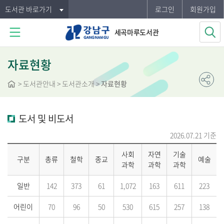
도서관 바로가기
로그인
회원가입
세곡마루도서관
자료현황
>
도서관안내
> 도서관소개 >
자료현황
도서 및 비도서
2026.07.21 기준
사회
자연
기술
구분
총류
철학
종교
예술
과학
과학
과학
일반
142
373
61
1,072
163
611
223
어린이
70
96
50
530
615
257
138