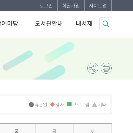
로그인
회원가입
사이트맵
참여마당
도서관안내
내서재
사항
도서관소개
기본정보
하는질문
이용안내
도서이용정보
자게시판
발간자료
관심자료목록
봉사신청
나의신청정보
조사
나의게시글
채용 공고
도서추천서비스
휴관일
행사
프로그램
기타
목
금
토