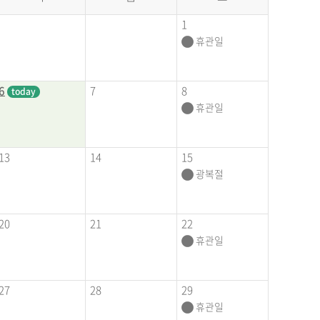
1
휴관일
7
8
6
today
휴관일
13
14
15
광복절
20
21
22
휴관일
27
28
29
휴관일