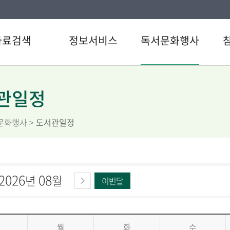
자료검색
정보서비스
독서문화행사
색
강남 북큐레이션
도서관일정
공지
CD검색
추천도서
문화행사
자주
관일정
검색
U도서관
이용
문화행사
>
도서관일정
료검색
스마트도서관
자원
스트
원문정보서비스
설문
서관 인기도서
북돋움
직원
달달북
2026
08
년
월
이번달
갤러리형
월
화
수