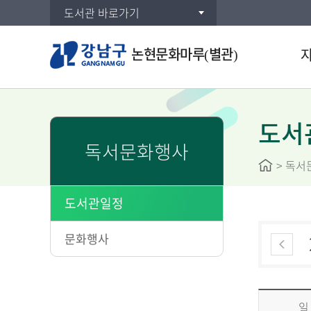
도서관 바로가기
논현문화마루(별관)
통합검
DVD/
도서
독서문화행사
주제별
>
독서
신착자
대출베
도서관일정
공공도
문화행사
일