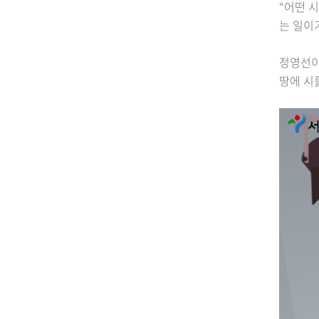
“어떤 
는 일이
정영선이
땅에 시