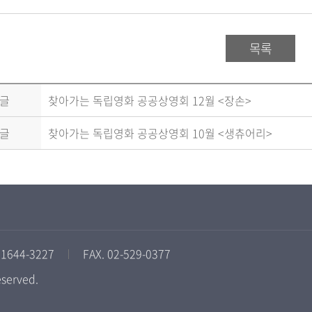
목록
글
찾아가는 독립영화 공공상영회 12월 <장손>
글
찾아가는 독립영화 공공상영회 10월 <생츄어리>
 1644-3227
FAX. 02-529-0377
eserved.