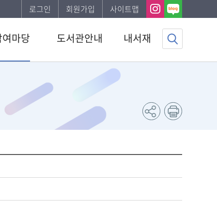
로그인
회원가입
사이트맵
참여마당
도서관안내
내서재
사항
도서관소개
기본정보
하는질문
이용안내
도서이용정보
문의
편의시설
관심자료목록
서비스
발간자료
나의신청정보
게시판
나의게시글
조사
도서추천서비스
채용 공고