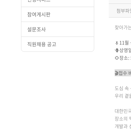
첨부파
참여게시판
찾아가는
설문조사
🌷
11월
직원채용 공고
🪻
상영일:
🌻
장소:
🎬접수
도심 속
우리 곁
대한민국
장소의 
개발과 