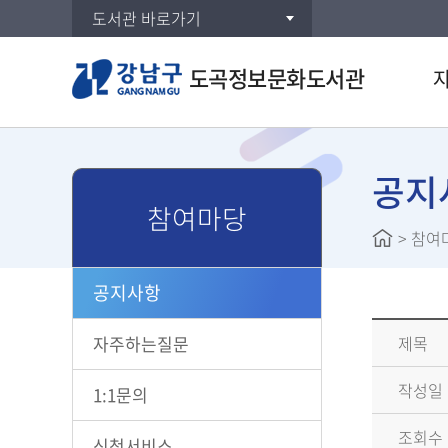
도서관 바로가기
도곡정보문화도서관
통합검
DVD/
공지
참여마당
연속간
>
참여
주제별
신착자
공지사항
대출베
공공도
자주하는질문
제목
희망도
작성일
1:1문의
조회수
신청서비스