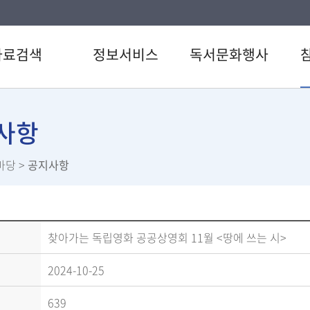
자료검색
정보서비스
독서문화행사
색
전자도서관
도서관일정
공지
CD검색
원문정보서비스
문화행사
자주
사항
행물목록
영어원서전자서비스
독서동아리
1:1
마당
>
공지사항
검색
오디오북
도곡시네마
신청
료검색
U도서관
독립영화상영회
참여
스트
스마트도서관
도서관 상주작가
설문
서관 인기도서
추천도서
직원
찾아가는 독립영화 공공상영회 11월 <땅에 쓰는 시>
서신청
북큐레이션
2024-10-25
639