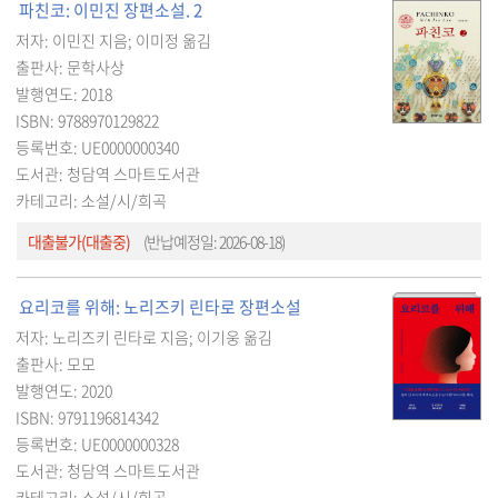
파친코: 이민진 장편소설. 2
저자: 이민진 지음; 이미정 옮김
출판사: 문학사상
발행연도: 2018
ISBN: 9788970129822
등록번호: UE0000000340
도서관: 청담역 스마트도서관
카테고리: 소설/시/희곡
대출불가(대출중)
(반납예정일: 2026-08-18)
요리코를 위해: 노리즈키 린타로 장편소설
저자: 노리즈키 린타로 지음; 이기웅 옮김
출판사: 모모
발행연도: 2020
ISBN: 9791196814342
등록번호: UE0000000328
도서관: 청담역 스마트도서관
카테고리: 소설/시/희곡