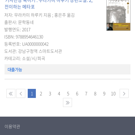
기사단장 죽이기 : 무라카미 하루키 장편소설. 2,
전이하는 메타포
저자: 무라카미 하루키 지음 ; 홍은주 옮김
출판사: 문학동네
발행연도: 2017
ISBN: 9788954646130
등록번호: UA0000000042
도서관: 강남구청역 스마트도서관
카테고리: 소설/시/희곡
대출가능
1
2
3
4
5
6
7
8
9
10
이용약관