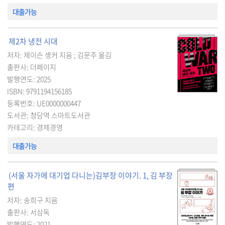
대출가능
제2차 냉전 시대
저자: 제이슨 솅커 지음 ; 김문주 옮김
출판사: 더페이지
발행연도: 2025
ISBN: 9791194156185
등록번호: UE0000000447
도서관: 청담역 스마트도서관
카테고리: 경제경영
대출가능
(서울 자가에 대기업 다니는)김부장 이야기. 1, 김 부장
편
저자: 송희구 지음
출판사: 서삼독
발행연도: 2021