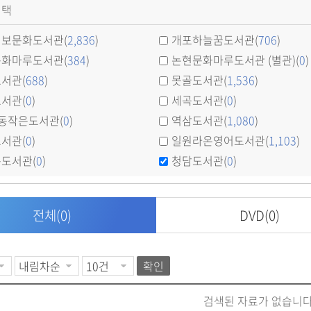
선택
보문화도서관(
2,836
)
개포하늘꿈도서관(
706
)
화마루도서관(
384
)
논현문화마루도서관 (별관)(
0
)
서관(
688
)
못골도서관(
1,536
)
서관(
0
)
세곡도서관(
0
)
동작은도서관(
0
)
역삼도서관(
1,080
)
서관(
0
)
일원라온영어도서관(
1,103
)
도서관(
0
)
청담도서관(
0
)
전체
(0)
DVD
(0)
확인
검색된 자료가 없습니다