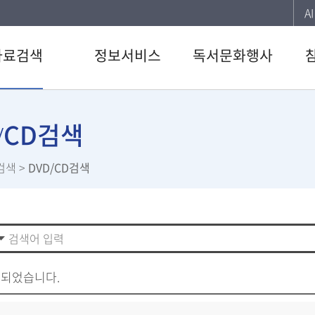
A
자료검색
정보서비스
독서문화행사
색
강남 북큐레이션
도서관일정
공지
CD검색
추천도서
문화행사
자주
/CD검색
검색
사서에게물어보세요
독서동아리
이용
검색
>
DVD/CD검색
료검색
U도서관
신청
스트
스마트도서관
설문
서관 인기도서
책이음서비스
직원
서신청
책바다서비스
스마트에이징
색되었습니다.
청담 북큐레이션
원문정보서비스