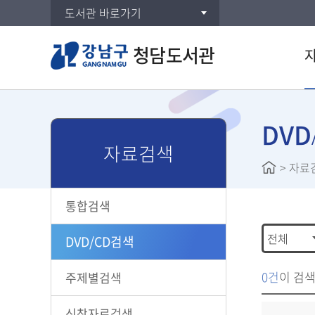
도서관 바로가기
청담도서관
통합검
DVD/
DVD
자료검색
주제별
>
자료
신착자
대출베
통합검색
공공도
희망도
DVD/CD검색
0건
이 검
주제별검색
신착자료검색