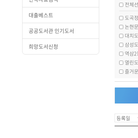
전체
대출베스트
도곡정
논현문
공공도서관 인기도서
대치도
삼성도
희망도서신청
역삼2
열린도
즐거운