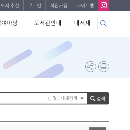
I 도서 추천
로그인
회원가입
사이트맵
참여마당
도서관안내
내서재
사항
도서관소개
기본정보
하는질문
이용안내
도서이용정보
자게시판
발간자료
관심자료목록
서비스
나의신청정보
조사
나의게시글
채용 공고
도서추천서비스
결과내재검색
검색