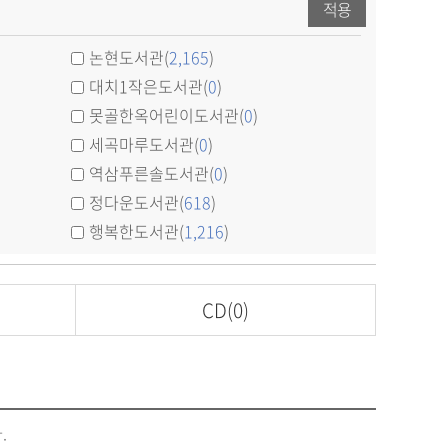
적용
논현도서관(
2,165
)
대치1작은도서관(
0
)
못골한옥어린이도서관(
0
)
세곡마루도서관(
0
)
역삼푸른솔도서관(
0
)
정다운도서관(
618
)
행복한도서관(
1,216
)
CD
(0)
.