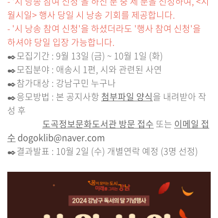
- '시 낭송 참여 신청'을 하신 분 중 세 분을 선정하여, <시
월시일> 행사 당일 시 낭송 기회를 제공합니다.
- '시 낭송 참여 신청'을 하셨더라도 '행사 참여 신청'을
하셔야 당일 입장 가능합니다.
✒️모집기간 : 9월 13일 (금) ~ 10월 1일 (화)
✒️모집분야 : 애송시 1편, 시와 관련된 사연
✒️참가대상 : 강남구민 누구나
✒️응모방법 : 본 공지사항
첨부파일 양식
을 내려받아 작
성 후
도곡정보문화도서관 방문 접수
또는
이메일 접
수
dogoklib@naver.com
✒️결과발표 : 10월 2일 (수) 개별연락 예정 (3명 선정)