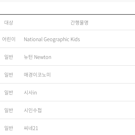
대상
간행물명
어린이
National Geographic Kids
일반
뉴턴 Newton
일반
매경이코노미
일반
시사in
일반
시인수첩
일반
씨네21