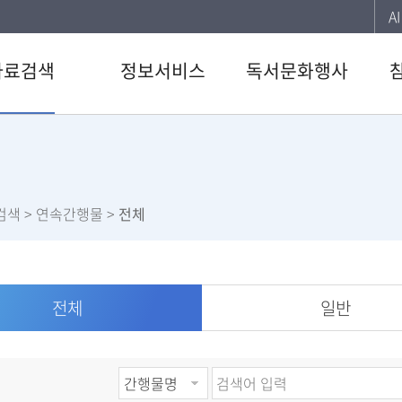
A
자료검색
정보서비스
독서문화행사
색
강남 북큐레이션
도서관일정
공지
행물
추천도서
문화행사
자주
CD검색
사서의 한 칸
이용
검색
> 연속간행물 >
전체
검색
전자도서관
신청
료검색
U도서관
설문
임
스마트도서관
직원
스트
책바다서비스
전체
일반
서관 인기도서
원문정보서비스
서신청
역삼푸른솔
북큐레이션