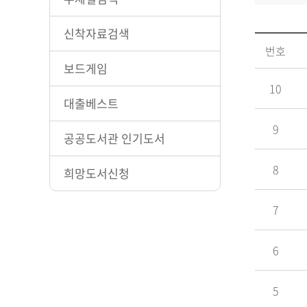
신착자료검색
번호
보드게임
10
대출베스트
9
공공도서관 인기도서
8
희망도서신청
7
6
5