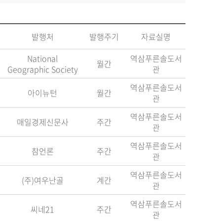
발행처
발행주기
자료실명
National
역삼푸른솔도서
월간
Geographic Society
관
역삼푸른솔도서
아이뉴턴
월간
관
역삼푸른솔도서
매일경제신문사
주간
관
역삼푸른솔도서
참언론
주간
관
역삼푸른솔도서
(주)여우난골
계간
관
역삼푸른솔도서
씨네21
주간
관