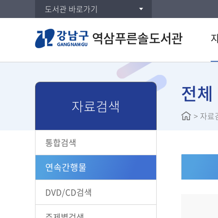
도서관 바로가기
역삼푸른솔도서관
통합검
연속간
전체
자료검색
DVD/
>
자료
주제별
신착자
통합검색
보드게
대출베
연속간행물
공공도
희망도
DVD/CD검색
주제별검색