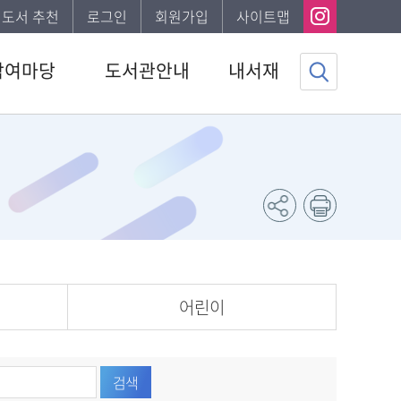
I 도서 추천
로그인
회원가입
사이트맵
참여마당
도서관안내
내서재
사항
도서관소개
기본정보
하는질문
이용안내
도서이용정보
자게시판
발간자료
관심자료목록
서비스
나의신청정보
조사
나의게시글
채용 공고
도서추천서비스
어린이
검색