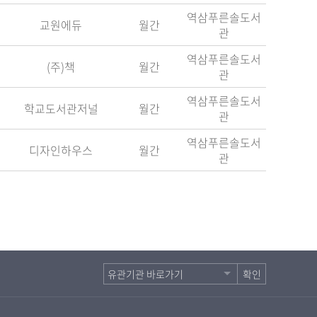
역삼푸른솔도서
교원에듀
월간
관
역삼푸른솔도서
(주)책
월간
관
역삼푸른솔도서
학교도서관저널
월간
관
역삼푸른솔도서
디자인하우스
월간
관
확인