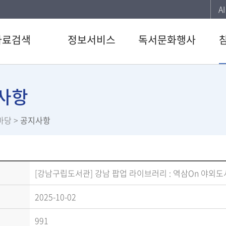
A
자료검색
정보서비스
독서문화행사
색
강남 북큐레이션
도서관일정
공지
행물
추천도서
문화행사
자주
사항
CD검색
사서의 한 칸
이용
마당
>
공지사항
검색
전자도서관
신청
료검색
U도서관
설문
임
스마트도서관
직원
스트
책바다서비스
[강남구립도서관] 강남 팝업 라이브러리 : 역삼On 야외
서관 인기도서
원문정보서비스
2025-10-02
서신청
역삼푸른솔
북큐레이션
991