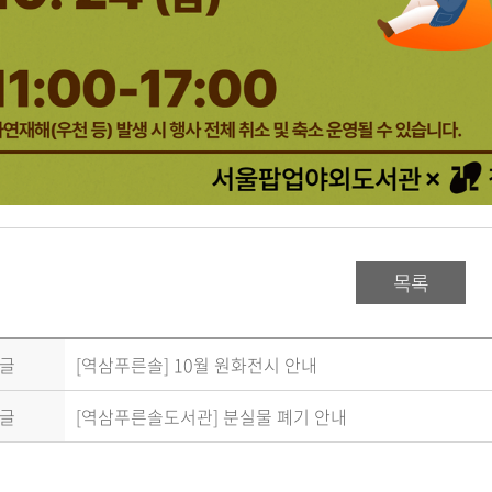
목록
글
[역삼푸른솔] 10월 원화전시 안내
글
[역삼푸른솔도서관] 분실물 폐기 안내