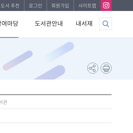
I 도서 추천
로그인
회원가입
사이트맵
참여마당
도서관안내
내서재
사항
도서관소개
기본정보
하는질문
이용안내
도서이용정보
자게시판
발간자료
관심자료목록
서비스
나의신청정보
조사
나의게시글
채용 공고
도서추천서비스
도서관