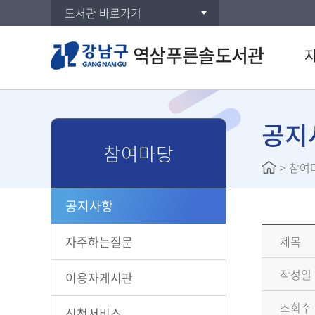
도서관 바로가기
역삼푸른솔도서관
통합검
연속간
공지
참여마당
DVD/
>
참여
주제별
신착자
공지사항
보드게
대출베
자주하는질문
제목
공공도
작성일
희망도
이용자게시판
조회수
신청서비스