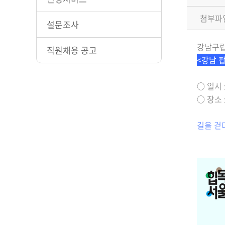
첨부파
설문조사
강남구립
직원채용 공고
<강남 
○ 일시 :
○ 장소
길을 걷