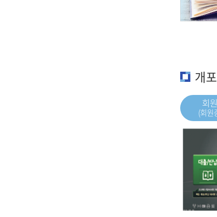
개포
회
(회원