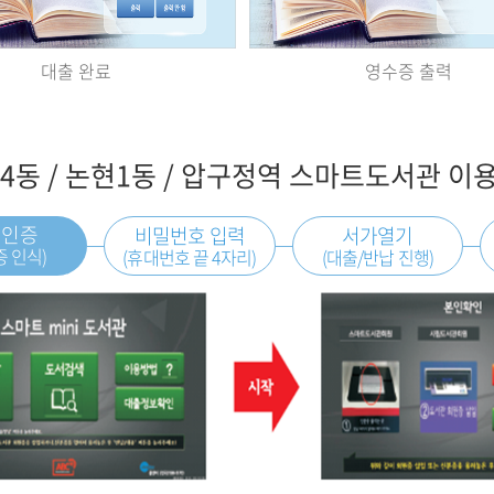
대출 완료
영수증 출력
4동 / 논현1동 / 압구정역 스마트도서관 이
원인증
비밀번호 입력
서가열기
증 인식)
(휴대번호 끝 4자리)
(대출/반납 진행)