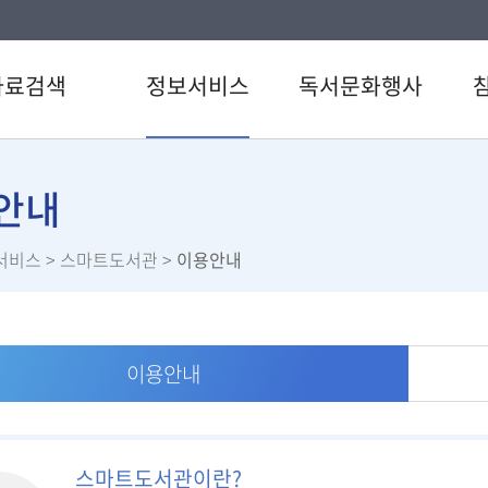
자료검색
정보서비스
독서문화행사
색
원문정보서비스
도서관일정
공지
CD검색
영어원서전자서비스
문화행사
자주
안내
행물목록
오디오북
독서동아리
1:1
서비스
> 스마트도서관 >
이용안내
검색
U도서관
라온시네마
신청
료검색
스마트도서관
라온갤러리
설문
스트
추천도서
서관 인기도서
이용안내
서신청
스마트도서관이란?