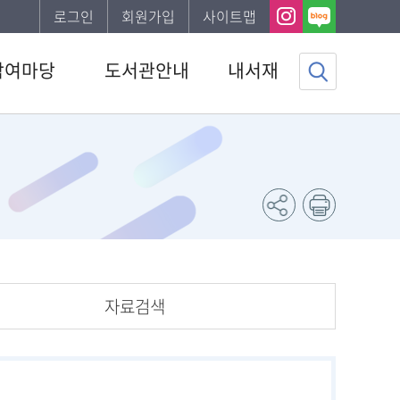
로그인
회원가입
사이트맵
참여마당
도서관안내
내서재
사항
도서관소개
기본정보
하는질문
이용안내
도서이용정보
문의
편의시설
관심자료목록
서비스
발간자료
나의신청정보
조사
나의게시글
도서추천서비스
자료검색