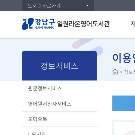
도서관 바로가기
일원라온영어도서관
통합검
DVD/
이용
정보서비스
연속간
>
정보
주제별
신착자
원문정보서비스
대출베
공공도
영어원서전자서비스
희망도
오디오북
U도서관