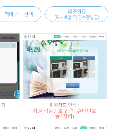
대출완료
책바구니 선택
(도서배출 및 영수증발급)
담기
회원카드 인식 :
회원 비밀번호 입력 (휴대번호
끝4자리)