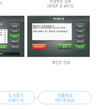
도서찾기
대출완료
(대출도서)
(확인증 발급)