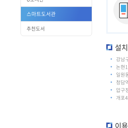
스마트도서관
추천도서
설치
강남
논현1
일원동
청담역 
압구정
개포4
이용