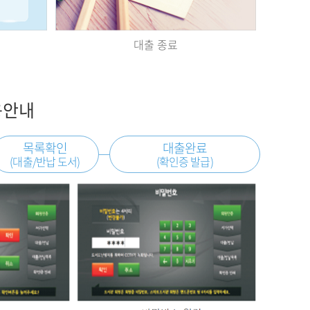
대출 종료
용안내
목록확인
대출완료
(대출/반납 도서)
(확인증 발급)