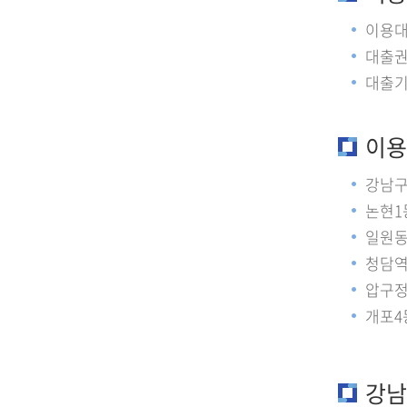
이용대
대출권수
대출기간
이용
강남
논현1
일원동
청담역
압구정역
개포4동
강남