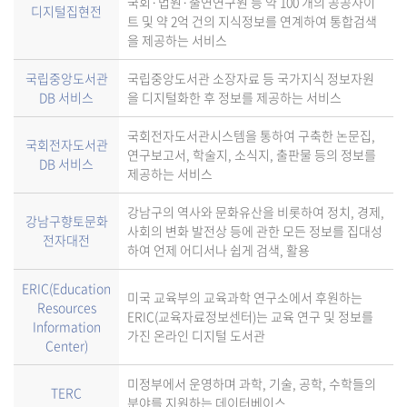
국회·법원·출연연구원 등 약 100 개의 공공사이
디지털집현전
트 및 약 2억 건의 지식정보를 연계하여 통합검색
을 제공하는 서비스
국립중앙도서관
국립중앙도서관 소장자료 등 국가지식 정보자원
DB 서비스
을 디지털화한 후 정보를 제공하는 서비스
국회전자도서관시스템을 통하여 구축한 논문집,
국회전자도서관
연구보고서, 학술지, 소식지, 출판물 등의 정보를
DB 서비스
제공하는 서비스
강남구의 역사와 문화유산을 비롯하여 정치, 경제,
강남구향토문화
사회의 변화 발전상 등에 관한 모든 정보를 집대성
전자대전
하여 언제 어디서나 쉽게 검색, 활용
ERIC(Education
미국 교육부의 교육과학 연구소에서 후원하는
Resources
ERIC(교육자료정보센터)는 교육 연구 및 정보를
Information
가진 온라인 디지털 도서관
Center)
미정부에서 운영하며 과학, 기술, 공학, 수학들의
TERC
분야를 지원하는 데이터베이스