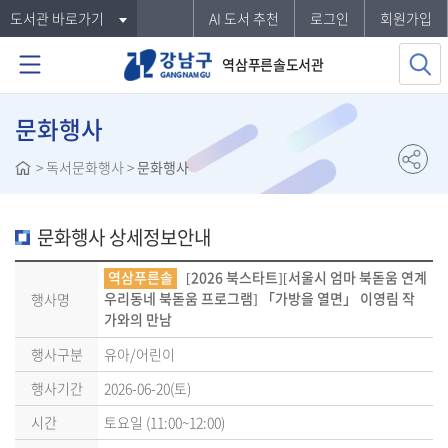
도서관 바로가기
AI 도서 추천
로그인
회원가입
역삼푸른솔도서관
문화행사
>
독서문화행사
>
문화행사
문화행사 상세정보안내
역삼푸른솔
[2026 북스타트][서울시 엄마 북돋움 연계
행사명
우리동네 북돋움 프로그램] 「가방을 열면」 이영림 작
가와의 만남
행사구분
유아/어린이
행사기간
2026-06-20(토)
시간
토요일 (11:00~12:00)