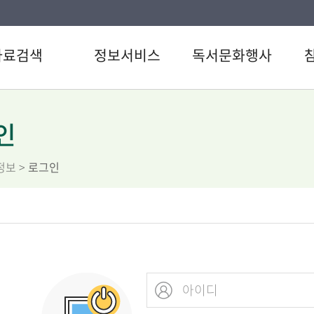
자료검색
정보서비스
독서문화행사
색
강남 북큐레이션
도서관일정
공지
CD검색
추천도서
문화행사
자주
인
검색
U도서관
이용
정보
>
로그인
료검색
스마트도서관
자원
스트
원문정보서비스
설문
서관 인기도서
직원
서신청