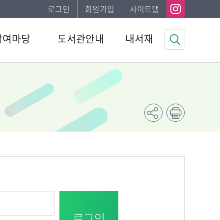
로그인
회원가입
사이트맵
참여마당
도서관안내
내서재
사항
도서관소개
기본정보
하는질문
이용안내
도서이용정보
자게시판
발간자료
관심자료목록
봉사신청
나의신청정보
조사
나의게시글
채용 공고
도서추천서비스