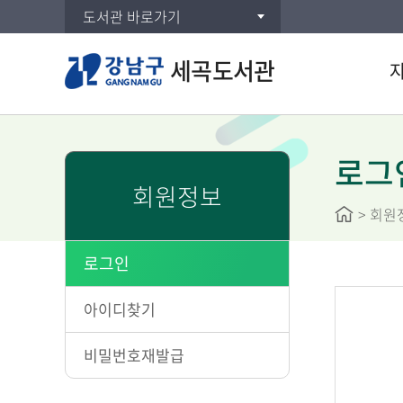
도서관 바로가기
세곡도서관
통합검
DVD/
로그
회원정보
주제별
>
회원
신착자
대출베
로그인
공공도
희망도
아이디찾기
비밀번호재발급