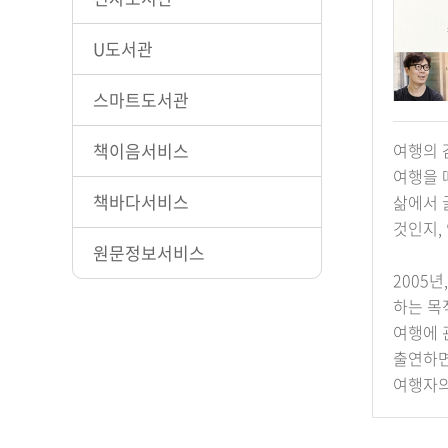
U도서관
스마트도서관
책이음서비스
여행의 
여행을 
책바다서비스
삶에서 
것인지,
원문정보서비스
2005
하는 목
여행에 
출연하면
여행자의