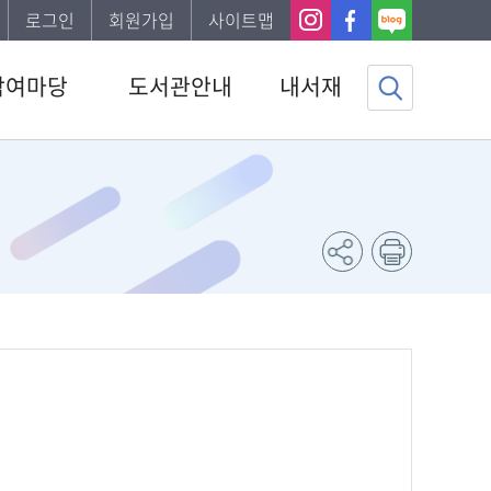
로그인
회원가입
사이트맵
참여마당
도서관안내
내서재
사항
도서관소개
기본정보
하는질문
이용안내
도서이용정보
자게시판
발간자료
관심자료목록
서비스
나의신청정보
조사
나의게시글
채용 공고
도서추천서비스