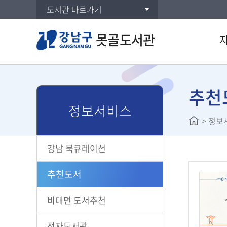
도서관 바로가기
못골도서관
통합검
DVD/
추천
정보서비스
연속간
>
정보
주제별
신착자
강남 북큐레이션
대출베
공공도
추천도서
희망도
비대면 도서추천
전자도서관