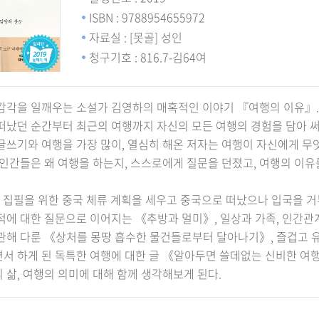
ISBN : 9788954655972
자료실 : [못골] 성인
청구기호 : 816.7-김64여
감각을 일깨우는 소설가 김영하의 매혹적인 이야기 『여행의 이유』.
떠났던 순간부터 최근의 여행까지 자신의 모든 여행의 경험을 담아 써
글쓰기와 여행을 가장 많이, 열심히 해온 저자는 여행이 자신에게 
 인간들은 왜 여행을 하는지, 스스로에게 질문을 던졌고, 여행의 이유
년, 집필을 위한 중국 체류 계획을 세우고 중국으로 떠났으나 입국을
적에 대한 질문으로 이어지는 《추방과 멀미》, 일상과 가족, 인간
관해 다룬 《상처를 몽땅 흡수한 물건들로부터 달아나기》, 즐겁고
서 하게 된 독특한 여행에 대한 글 《알아두면 쓸데없는 신비한 여
 삶, 여행의 의미에 대해 함께 생각해보게 된다.