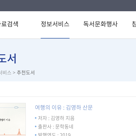
자료검색
정보서비스
독서문화행사
색
강남 북큐레이션
도서관일정
공지
CD검색
추천도서
문화행사
자주
도서
행물목록
비대면 도서추천
못골시네마
이용
서비스
>
추천도서
검색
전자도서관
신청
료검색
U도서관
설문
스트
스마트도서관
직원
서관 인기도서
책이음서비스
여행의 이유 : 김영하 산문
서신청
책바다서비스
저자 : 김영하 지음
원문정보서비스
출판사 : 문학동네
발행연도 : 2019