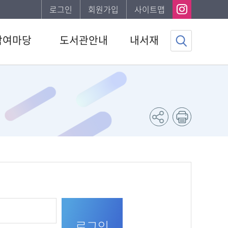
로그인
회원가입
사이트맵
참여마당
도서관안내
내서재
사항
도서관소개
기본정보
하는질문
이용안내
도서이용정보
자게시판
발간자료
관심자료목록
서비스
나의신청정보
조사
나의게시글
채용 공고
도서추천서비스