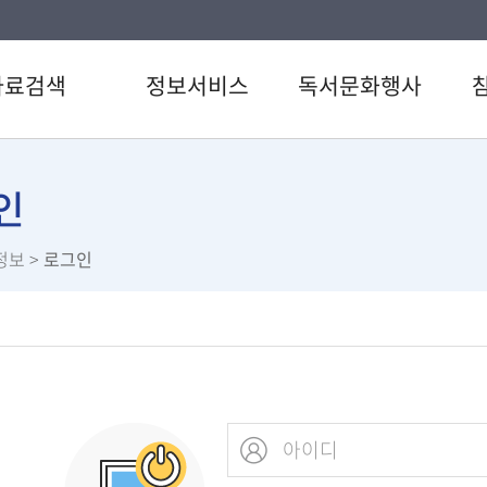
자료검색
정보서비스
독서문화행사
색
강남 북큐레이션
도서관일정
공지
CD검색
추천도서
문화행사
자주
인
검색
전자도서관
독서동아리
이용
정보
>
로그인
료검색
U도서관
즐거운일요시네마
신청
스트
스마트도서관
설문
서관 인기도서
책이음서비스
직원
서신청
책바다서비스
원문정보서비스
즐거운 북큐레이션
사서에게 물어보세요