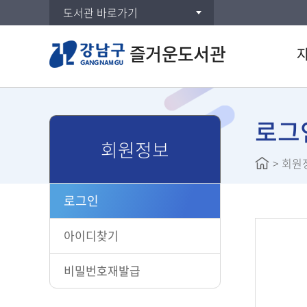
도서관 바로가기
즐거운도서관
통합검
DVD/
로그
회원정보
주제별
>
회원
신착자
대출베
로그인
공공도
희망도
아이디찾기
비밀번호재발급