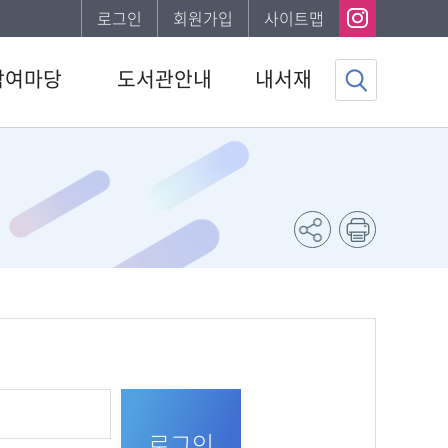
로그인
회원가입
사이트맵
참여마당
도서관안내
내서재
사항
도서관소개
기본정보
하는질문
이용안내
도서이용정보
자게시판
발간자료
관심자료목록
서비스
나의신청정보
조사
나의게시글
채용 공고
도서추천서비스