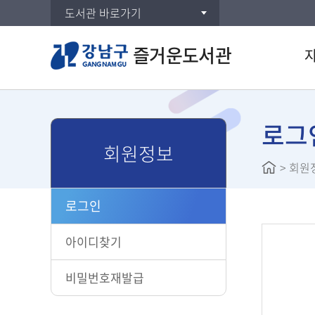
도서관 바로가기
즐거운도서관
통합검
DVD/
로그
회원정보
주제별
>
회원
신착자
대출베
로그인
공공도
희망도
아이디찾기
비밀번호재발급