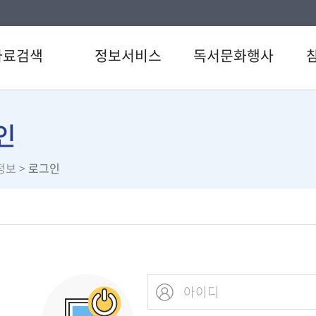
자료검색
정보서비스
독서문화행사
색
강남 북큐레이션
도서관일정
공지
CD검색
추천도서
문화행사
자주
인
검색
전자도서관
독서동아리
이용
정보
>
로그인
료검색
U도서관
즐거운일요시네마
신청
스트
스마트도서관
설문
서관 인기도서
책이음서비스
직원
서신청
책바다서비스
원문정보서비스
즐거운 북큐레이션
사서에게 물어보세요