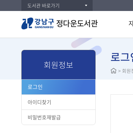
도서관 바로가기
정다운도서관
통합검
DVD/
로그
회원정보
주제별
>
회원
신착자
대출베
로그인
공공도
희망도
아이디찾기
비밀번호재발급