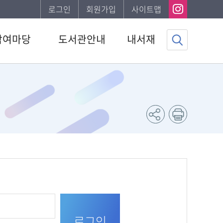
로그인
회원가입
사이트맵
참여마당
도서관안내
내서재
사항
도서관소개
기본정보
하는질문
이용안내
도서이용정보
자게시판
발간자료
관심자료목록
서비스
나의신청정보
조사
나의게시글
채용 공고
도서추천서비스