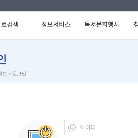
자료검색
정보서비스
독서문화행사
색
강남 북큐레이션
도서관일정
공지
CD검색
정다운 북큐레이션
문화행사
자주
인
검색
전자도서관
정다운시네마
이용
정보
>
로그인
료검색
U도서관
신청
스트
스마트도서관
설문
서관 인기도서
책이음서비스
직원
서신청
책바다서비스
원문정보서비스